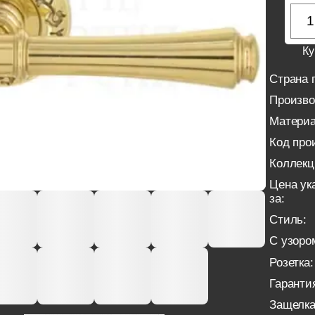
Ку
Страна 
Произво
Материа
Код про
Коллекц
Цена ук
за:
Стиль:
С узоро
Розетка:
Гаранти
Защелка