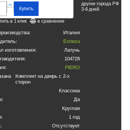
другие города РФ
Купить
3-6 дней
пить в 1 клик
в сравнение
производства:
Италия
дитель:
Extreza
л изготовления:
Латунь
изводителя:
104728
ия:
PIERO
азана
Комплект на дверь с 2-х
сторон
Классика
м:
Да
Круглая
я:
1 год
:
Отсутствует