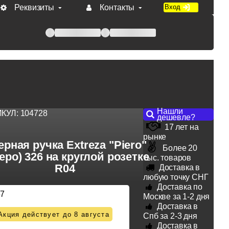
Реквизиты
Контакты
Вход
 при оплате по счету.
Нашли
ИКУЛ:
104728
дешевле?
17 лет на
рынке
рная ручка Extreza "Piero"
Более 20
еро) 326 на круглой розетке
тыс. товаров
R04
Доставка в
любую точку СНГ
Доставка по
67
Москве за 1-2 дня
Доставка в
Акция действует до 8 августа
Спб за 2-3 дня
Доставка в