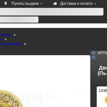
Пункты выдачи
Доставка и оплата
уб продукции Venezia, Fratelli, Tupai, Extreza, Melodia, Forme
нитура
ки
и на розетке
АРТ
Две
(Пь
143