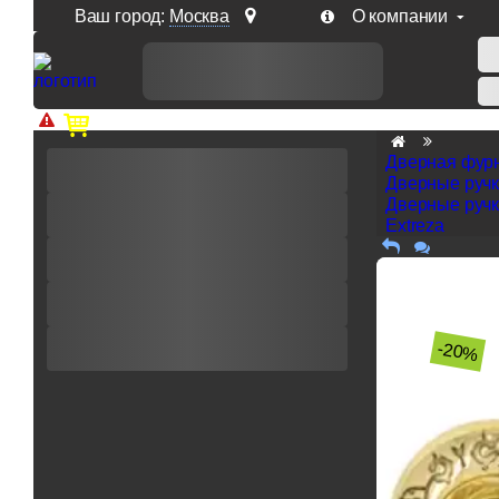
Ваш город:
Москва
О компании
Доп. скидка от цен на сайте 7% при заказе от 50 тыс. р
Дверная фур
Дверные руч
Дверные ручк
Extreza
-20%