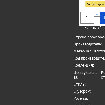
Акция дейс
Купить в 1 к
Страна производ
Производитель:
Материал изгото
Код производите
Коллекция:
Цена указана
Ко
за:
с
Стиль:
С узором:
Розетка: