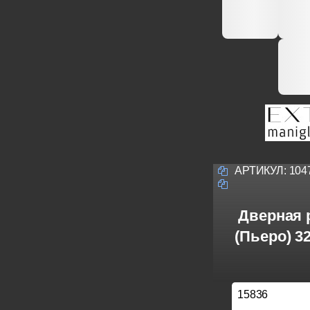
АРТИКУЛ:
104
Дверная р
(Пьеро) 3
15836