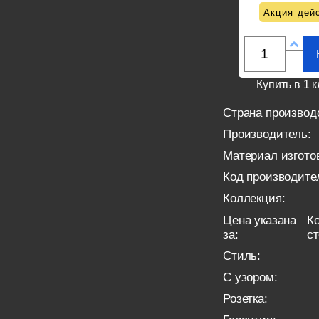
Акция дейс
Купить в 1 к
Страна производ
Производитель:
Материал изгото
Код производите
Коллекция:
Цена указана
Ко
за:
с
Стиль:
С узором:
Розетка: