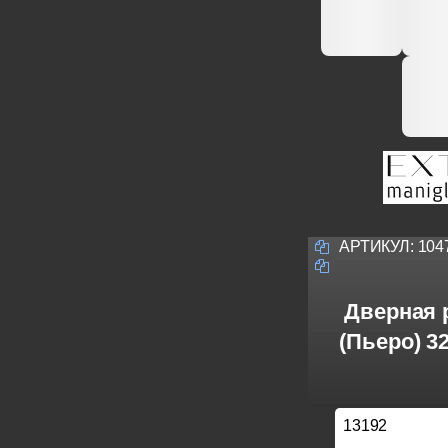
АРТИКУЛ:
104
Дверная р
(Пьеро) 3
13192