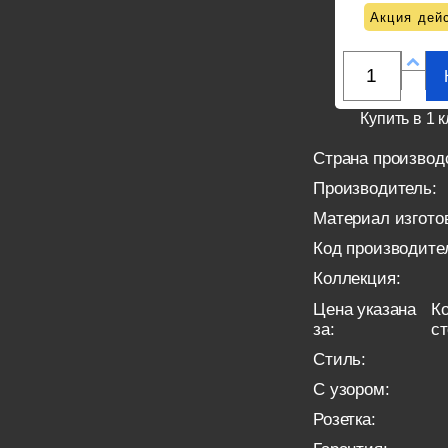
Акция дейс
Купить в 1 к
Страна производ
Производитель:
Материал изгото
Код производите
Коллекция:
Цена указана
Ко
за:
с
Стиль:
С узором:
Розетка: