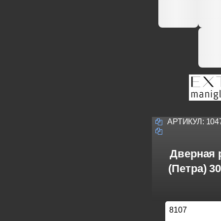
АРТИКУЛ:
104
Дверная р
(Петра) 3
8107