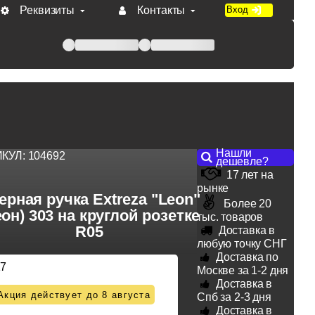
Реквизиты
Контакты
Вход
 при оплате по счету.
Нашли
ИКУЛ:
104692
дешевле?
17 лет на
рынке
ерная ручка Extreza "Leon"
Более 20
еон) 303 на круглой розетке
тыс. товаров
R05
Доставка в
любую точку СНГ
Доставка по
17
Москве за 1-2 дня
Доставка в
Акция действует до 8 августа
Спб за 2-3 дня
Доставка в