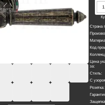
Ку
Страна 
Произво
Материа
Код про
Коллекц
Цена ук
за:
Стиль:
С узоро
Розетка:
Гаранти
Защелка