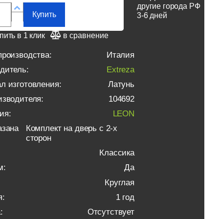
другие города РФ
Купить
3-6 дней
пить в 1 клик
в сравнение
производства:
Италия
дитель:
Extreza
л изготовления:
Латунь
изводителя:
104692
ия:
LEON
азана
Комплект на дверь с 2-х
сторон
Классика
м:
Да
Круглая
я:
1 год
:
Отсутствует