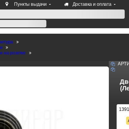
Пункты выдачи
Доставка и оплата
уб продукции Venezia, Fratelli, Tupai, Extreza, Melodia, Forme
нитура
ки
и на розетке
АРТ
Дв
(Л
139