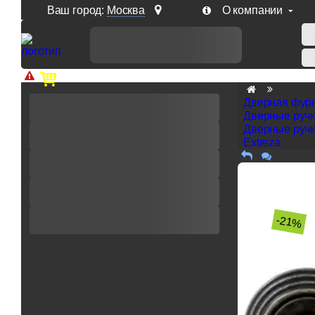
Ваш город:
Москва
О компании
Доп. скидка от цен на сайте 7% при заказе от 50 тыс. р
Дверная фур
Дверные руч
Дверные ручк
Extreza
-21%