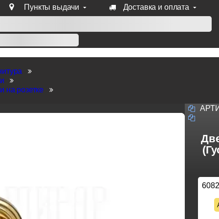
Пункты выдачи
Доставка и оплата
уб продукции Venezia, Fratelli, Tupai, Extreza, Melodia, Forme
нитура
ки
и на розетке
АРТ
Две
(Гу
608