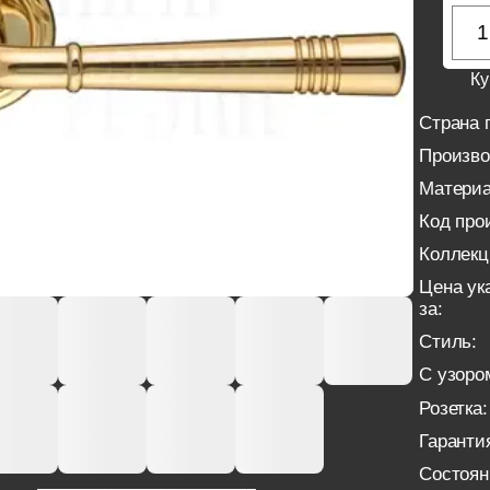
Ку
Страна 
Произво
Материа
Код про
Коллекц
Цена ук
за:
Стиль:
С узоро
Розетка:
Гаранти
Состоян