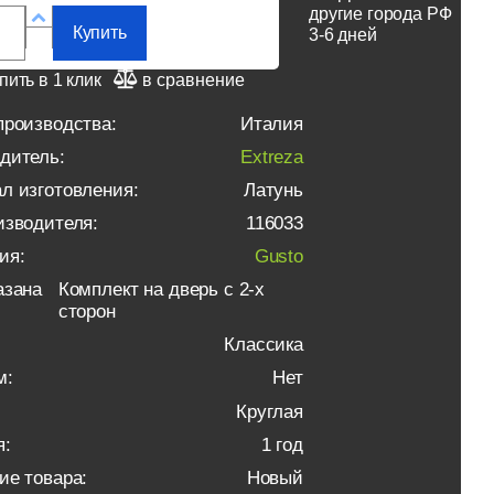
другие города РФ
Купить
3-6 дней
пить в 1 клик
в сравнение
производства:
Италия
дитель:
Extreza
л изготовления:
Латунь
изводителя:
116033
ия:
Gusto
азана
Комплект на дверь с 2-х
сторон
Классика
м:
Нет
Круглая
я:
1 год
ие товара:
Новый