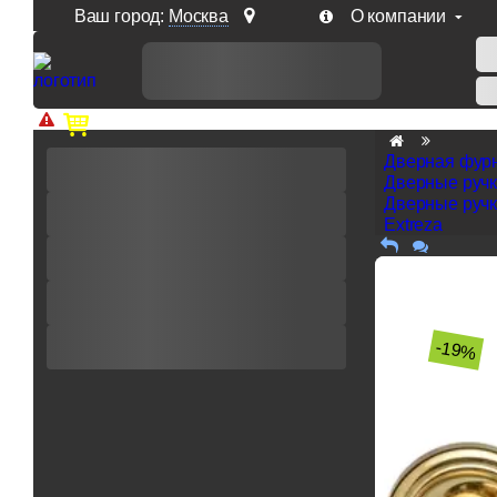
Ваш город:
Москва
О компании
Доп. скидка от цен на сайте 7% при заказе от 50 тыс. р
Дверная фур
Дверные руч
Дверные ручк
Extreza
-19%