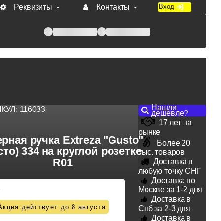
Реквизиты
Контакты
Вход
 при оплате по счету.
Нашли
ИКУЛ:
116033
дешевле?
17 лет на
рынке
рная ручка Extreza "Gusto"
Более 20
сто) 334 на круглой розетке
тыс. товаров
R01
Доставка в
любую точку СНГ
Доставка по
2
Москве за 1-2 дня
Доставка в
Акция действует до 8 августа
Спб за 2-3 дня
Доставка в