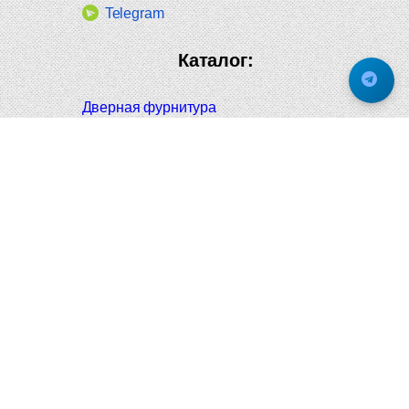
Telegram
Каталог:
Дверная фурнитура
Дверные ручки
Оконная фурнитура
Отопление и сантехника
Мебельные ручки
Напольные и настенные покрытия
Карнизы для штор
Велошлемы и велозамки
Аксессуары для дома
Почтовые ящики