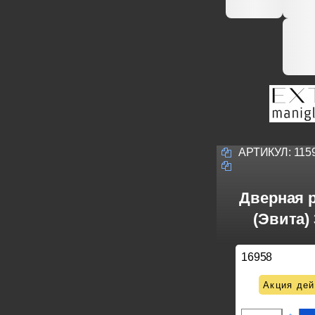
АРТИКУЛ:
115
Дверная р
(Эвита)
16958
Акция дей