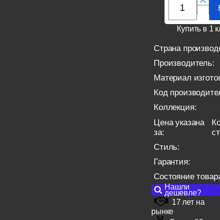
Купить в 1 к
Страна производ
Производитель:
Материал изгото
Код производите
Коллекция:
Цена указана
Ко
за:
с
Стиль:
Гарантия:
Состояние товар
Нашли
дешевле?
17 лет на
рынке