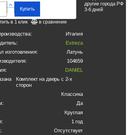
другие города РФ
Купить
3-6 дней
пить в 1 клик
в сравнение
производства:
Италия
дитель:
Extreza
л изготовления:
Латунь
изводителя:
104659
ия:
DANIEL
азана
Комплект на дверь с 2-х
сторон
Классика
м:
Да
Круглая
я:
1 год
:
Отсутствует