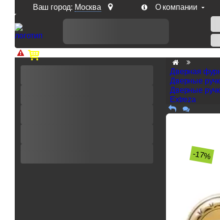
Ваш город:
Москва
О компании
Доп. скидка от цен на сайте 7% при заказе от 50 тыс. р
Дверная фур
Дверные руч
Дверные ручк
Extreza
-17%