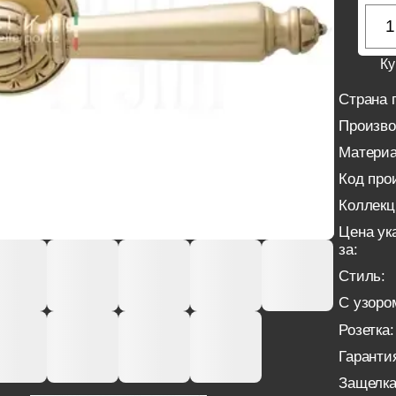
Ку
Страна 
Произво
Материа
Код про
Коллекц
Цена ук
за:
Стиль:
С узоро
Розетка:
Гаранти
Защелка