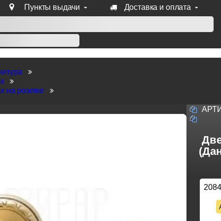
Пункты выдачи
Доставка и оплата
уб продукции Venezia, Fratelli, Tupai, Extreza, Melodia, Forme
нитура
ки
и на розетке
АРТ
Две
(Дан
208