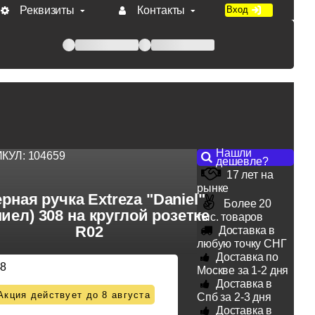
Реквизиты
Контакты
Вход
 при оплате по счету.
Нашли
ИКУЛ:
104659
дешевле?
17 лет на
рынке
рная ручка Extreza "Daniel"
Более 20
иел) 308 на круглой розетке
тыс. товаров
R02
Доставка в
любую точку СНГ
Доставка по
48
Москве за 1-2 дня
Доставка в
Акция действует до 8 августа
Спб за 2-3 дня
Доставка в