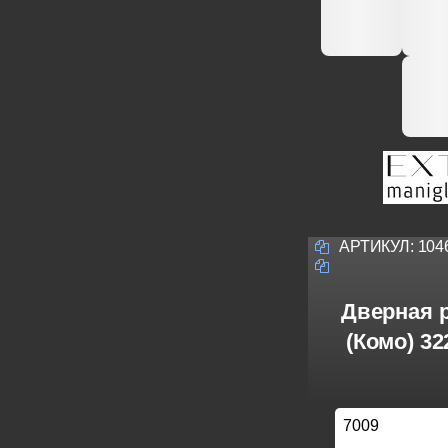
АРТИКУЛ:
104
Дверная р
(Комо) 32
7009