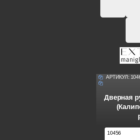
АРТИКУЛ:
104
Дверная ру
(Калип
10456