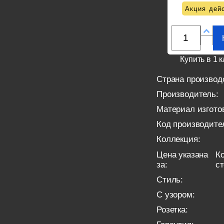
Акция дейс
Купить в 1 к
Страна производ
Производитель:
Материал изгото
Код производите
Коллекция:
Цена указана
Ко
за:
с
Стиль:
С узором:
Розетка: