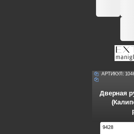
АРТИКУЛ:
104
Дверная ру
(Калип
9428