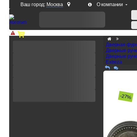
Ваш город:
Москва
О компании
Доп. скидка от цен на сайте 7% при заказе от 50 тыс. р
Дверная фур
Дверные руч
Дверные ручк
Extreza
-27%