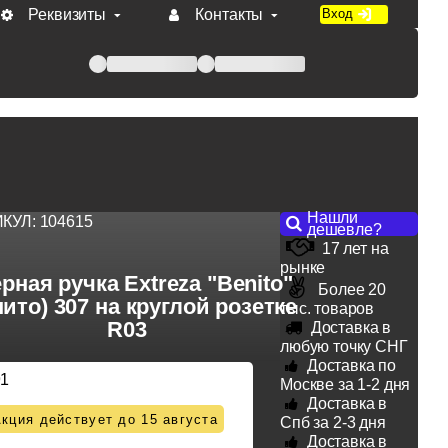
Реквизиты
Контакты
Вход
 при оплате по счету.
Нашли
ИКУЛ:
104615
дешевле?
17 лет на
рынке
рная ручка Extreza "Benito"
Более 20
нито) 307 на круглой розетке
тыс. товаров
R03
Доставка в
любую точку СНГ
Доставка по
91
Москве за 1-2 дня
Доставка в
кция действует до 15 августа
Спб за 2-3 дня
Доставка в