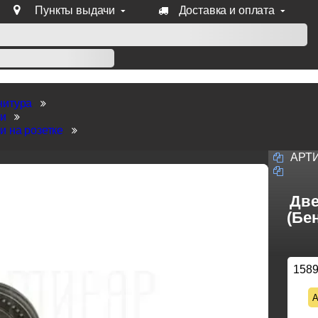
Пункты выдачи
Доставка и оплата
уб продукции Venezia, Fratelli, Tupai, Extreza, Melodia, Forme
нитура
ки
и на розетке
АРТ
Две
(Бе
158
А