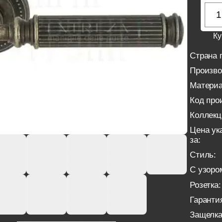
Ку
Страна 
Произво
Материа
Код про
Коллекц
Цена ук
за:
Стиль:
С узоро
Розетка:
Гаранти
Защелка