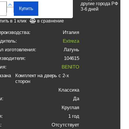
другие города РФ
Купить
3-6 дней
пить в 1 клик
в сравнение
производства:
Италия
дитель:
Extreza
л изготовления:
Латунь
изводителя:
104615
ия:
BENITO
азана
Комплект на дверь с 2-х
сторон
Классика
м:
Да
Круглая
я:
1 год
:
Отсутствует