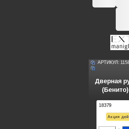
АРТИКУЛ:
115
Дверная ру
(Бенито)
18379
Акция дей