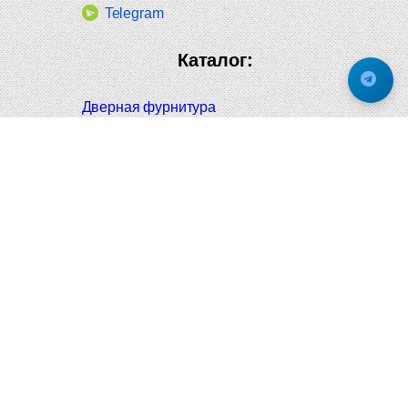
Telegram
Каталог:
Дверная фурнитура
Дверные ручки
Оконная фурнитура
Отопление и сантехника
Мебельные ручки
Напольные и настенные покрытия
Карнизы для штор
Велошлемы и велозамки
Аксессуары для дома
Почтовые ящики