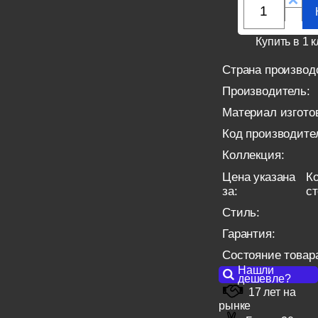
Купить в 1 к
Страна производ
Производитель:
Материал изгото
Код производите
Коллекция:
Цена указана
Ко
за:
с
Стиль:
Гарантия:
Состояние товар
Нашли
дешевле?
17 лет на
рынке