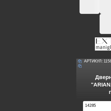
АРТИКУЛ:
115
Дверн
"ARIANA
14285