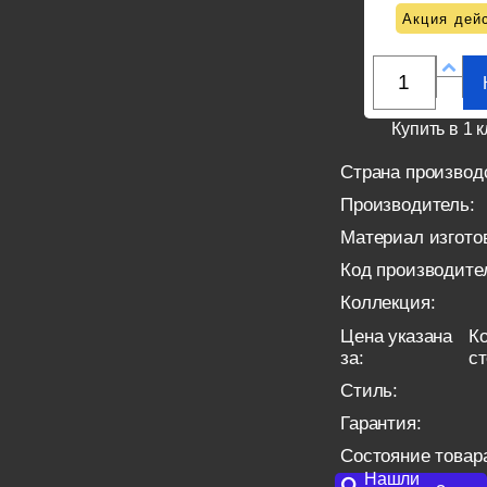
Акция дейс
Купить в 1 к
Страна производ
Производитель:
Материал изгото
Код производите
Коллекция:
Цена указана
Ко
за:
с
Стиль:
Гарантия:
Состояние товар
Нашли