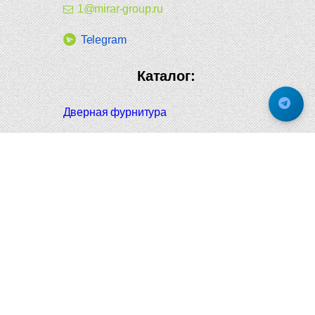
1@mirar-group.ru
Telegram
Каталог:
Дверная фурнитура
Дверные ручки
Оконная фурнитура
Отопление и сантехника
Мебельные ручки
Напольные и настенные покрытия
Карнизы для штор
Велошлемы и велозамки