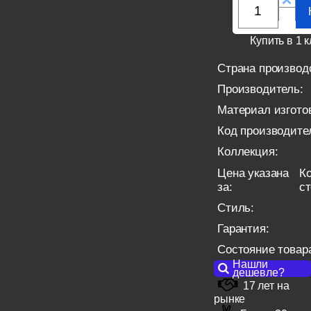
Купить в 1 к
Страна производ
Производитель:
Материал изгото
Код производите
Коллекция:
Цена указана
Ко
за:
с
Стиль:
Гарантия:
Состояние товар
Нашли
дешевле?
17 лет на
рынке