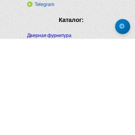
Telegram
Каталог:
Дверная фурнитура
Дверные ручки
Оконная фурнитура
Отопление и сантехника
Мебельные ручки
Напольные и настенные покрытия
Карнизы для штор
Велошлемы и велозамки
Аксессуары для дома
Почтовые ящики