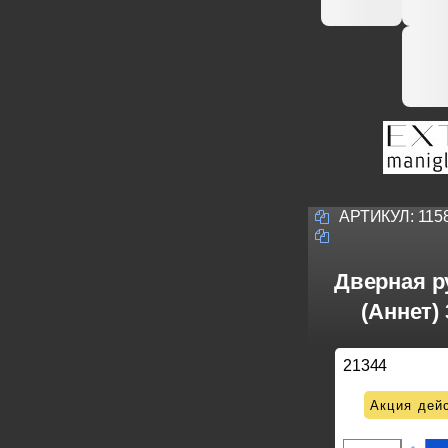
АРТИКУЛ:
115
Дверная р
(Аннет)
21344
Акция дейс