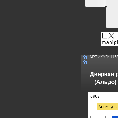
АРТИКУЛ:
115
Дверная р
(Альдо)
8987
Акция дей