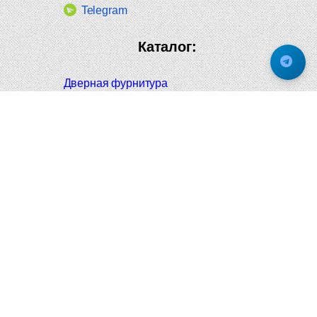
Telegram
Каталог:
Дверная фурнитура
Дверные ручки
Оконная фурнитура
Отопление и сантехника
Мебельные ручки
Напольные и настенные покрытия
Карнизы для штор
Велошлемы и велозамки
Аксессуары для дома
Почтовые ящики