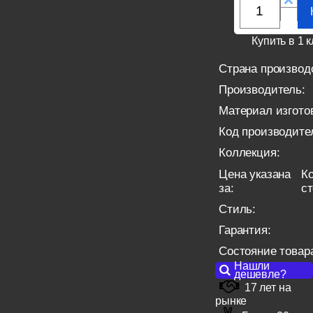
Купить в 1 к
Страна производ
Производитель:
Материал изгото
Код производите
Коллекция:
Цена указана
Ко
за:
с
Стиль:
Гарантия:
Состояние товар
Нашли
дешевле?
17 лет на
рынке