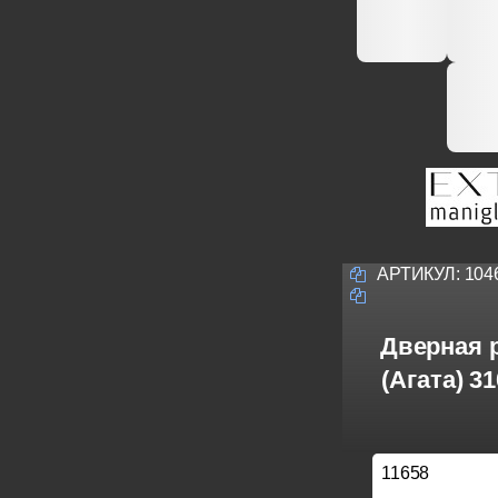
АРТИКУЛ:
104
Дверная р
(Агата) 3
11658