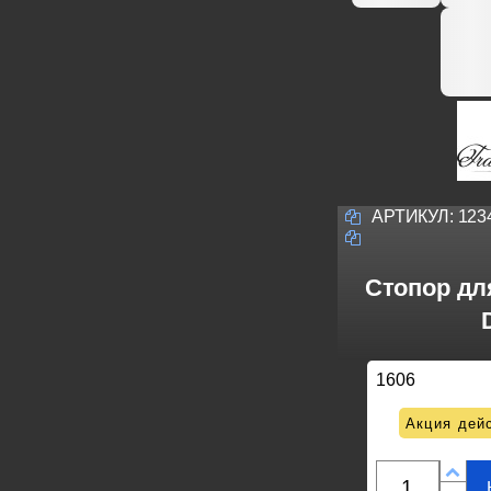
АРТИКУЛ:
123
Стопор для 
1606
Акция дейс