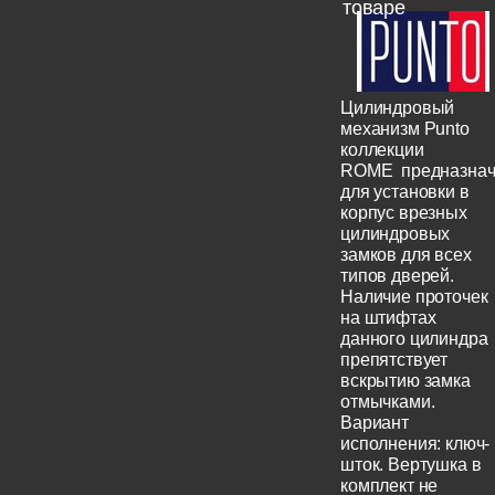
товаре
Цилиндровый
механизм Punto
коллекции
ROME предназнач
для установки в
корпус врезных
цилиндровых
замков для всех
типов дверей.
Наличие проточек
на штифтах
данного цилиндра
препятствует
вскрытию замка
отмычками.
Вариант
исполнения: ключ-
шток. Вертушка в
комплект не