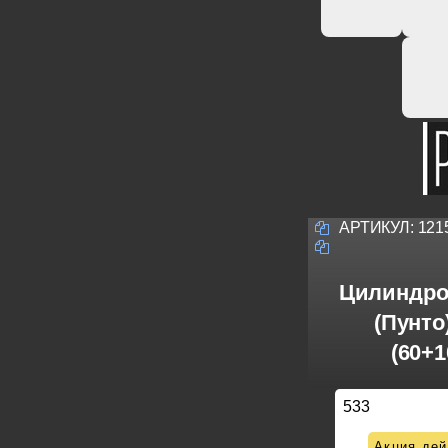
АРТИКУЛ:
121
Цилиндро
(Пунто
(60+1
533
Акция дей