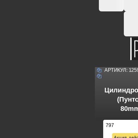
АРТИКУЛ:
125
Цилиндро
(Пунт
80mm
797
Акция дейс