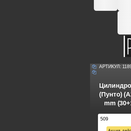
АРТИКУЛ:
118
Цилиндро
(Пунто) (
mm (30+
509
Акция дейс