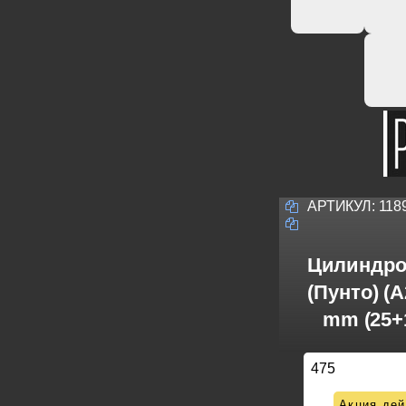
АРТИКУЛ:
118
Цилиндро
(Пунто) (
mm (25+
475
Акция дей