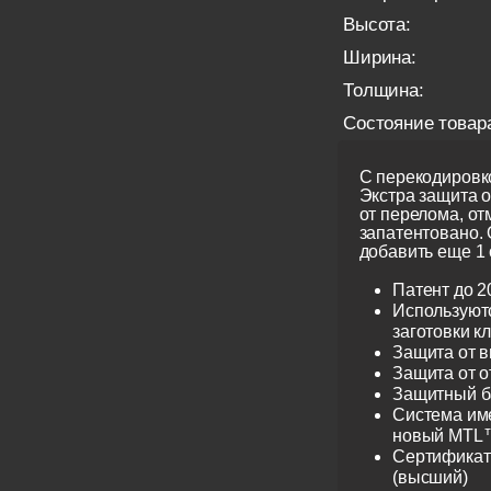
Высота:
Ширина:
Толщина:
Состояние товар
С перекодировко
Экстра защита 
от перелома, от
запатентовано.
добавить еще 1 
Патент до 2
Используют
заготовки к
Защита от 
Защита от 
Защитный б
Система име
новый MTL™
Сертификат 
(высший)