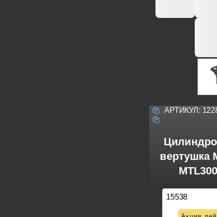
АРТИКУЛ:
122
Цилиндро
вертушка M
MTL300
15538
Акция дей