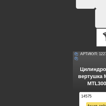
АРТИКУЛ:
122
Цилиндро
вертушка M
MTL300
14575
Акция дейс