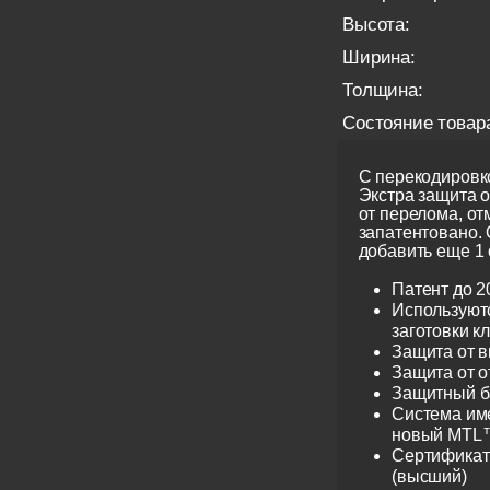
Высота:
Ширина:
Толщина:
Состояние товар
С перекодировко
Экстра защита 
от перелома, от
запатентовано.
добавить еще 1 
Патент до 2
Используют
заготовки к
Защита от 
Защита от 
Защитный б
Система име
новый MTL™
Сертификат 
(высший)