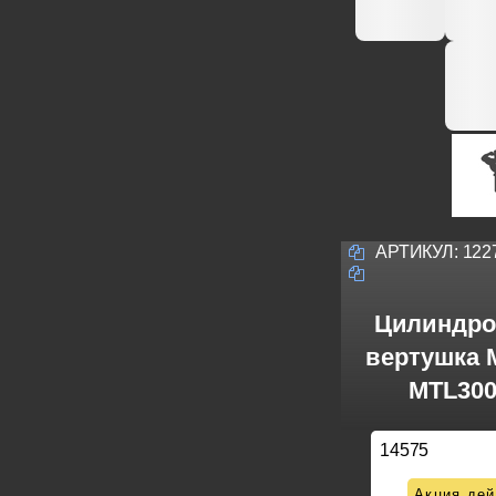
АРТИКУЛ:
122
Цилиндро
вертушка M
MTL300
14575
Акция дей