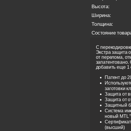
Высота:
Ширина:
Толщина:
Состояние товар
С перекодировко
Экстра защита 
от перелома, от
запатентовано.
добавить еще 1 
Патент до 2
Используют
заготовки к
Защита от 
Защита от 
Защитный б
Система име
новый MTL™
Сертификат 
(высший)