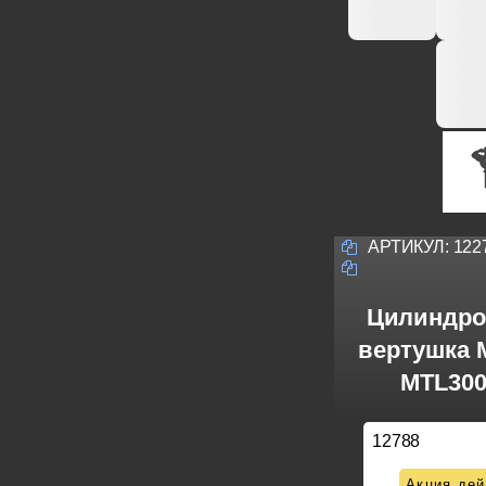
АРТИКУЛ:
122
Цилиндро
вертушка M
MTL300
12788
Акция дей