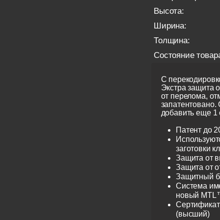
Высота:
Ширина:
Толщина:
Состояние товар
С перекодировко
Экстра защита 
от перелома, от
запатентовано.
добавить еще 1 
Патент до 2
Используют
заготовки к
Защита от 
Защита от 
Защитный б
Система име
новый MTL™
Сертификат 
(высший)