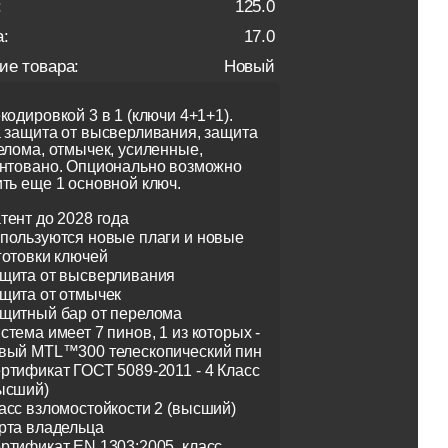
:
125.0
:
17.0
ие товара:
Новый
кодировкой 3 в 1 (ключи 4+1+1).
 защита от высверливания, защита
елома, отмычек, усиленные,
нтовано. Опционально возможно
ть еще 1 основной ключ.
тент до 2028 года
пользуются новые плаги и новые
готовки ключей
щита от высверливания
щита от отмычек
щитный бар от перелома
стема имеет 7 пинов, 1 из которых -
вый MTL™300 телескопический пин
ртификат ГОСТ 5089-2011 - 4 Класс
ысший)
асс взломостойкости 2 (высший)
рта владельца
ртификат EN 1303:2005, класс