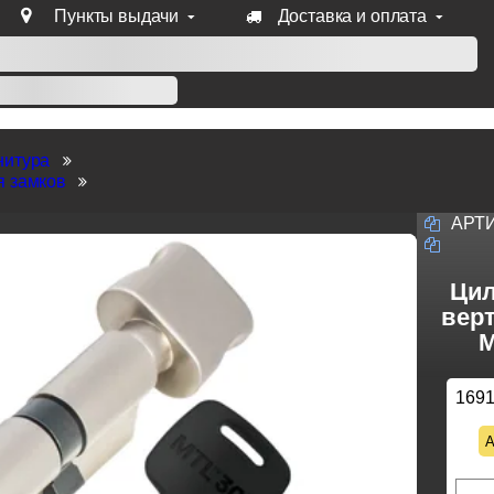
Пункты выдачи
Доставка и оплата
уб продукции Venezia, Fratelli, Tupai, Extreza, Melodia, Forme
нитура
я замков
АРТ
Цил
верт
M
169
А