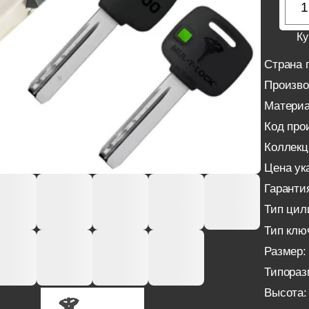
Ку
Страна 
Произво
Материа
Код про
Коллекц
Цена ука
Гаранти
Тип цил
Тип клю
Размер:
Типораз
Высота: