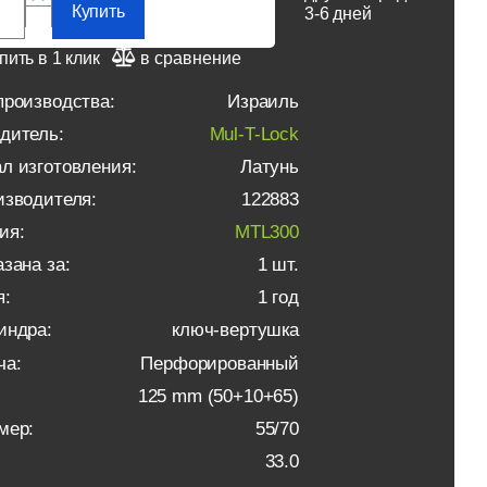
Купить
3-6 дней
пить в 1 клик
в сравнение
производства:
Израиль
дитель:
Mul-T-Lock
л изготовления:
Латунь
изводителя:
122883
ия:
MTL300
зана за:
1 шт.
я:
1 год
индра:
ключ-вертушка
ча:
Перфорированный
125 mm (50+10+65)
мер:
55/70
33.0