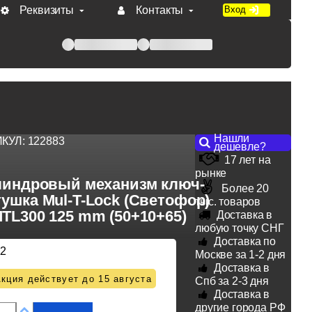
Реквизиты
Контакты
Вход
 при оплате по счету.
Нашли
ИКУЛ:
122883
дешевле?
17 лет на
рынке
индровый механизм ключ-
Более 20
ушка Mul-T-Lock (Светофор)
тыс. товаров
TL300 125 mm (50+10+65)
Доставка в
любую точку СНГ
Доставка по
12
Москве за 1-2 дня
Доставка в
кция действует до 15 августа
Спб за 2-3 дня
Доставка в
другие города РФ