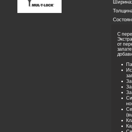
Ширина
Толщина
Состоян
С пере
Экстра
от пер
запате
добави
Па
Ис
за
За
За
За
Си
но
Се
(в
Кл
Ка
Се