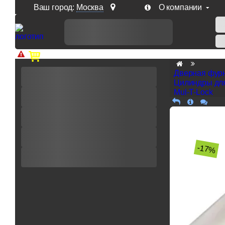
Ваш город:
Москва
О компании
Доп. скидка от цен на сайте 7% при заказе от 50 тыс. р
Дверная фур
Цилиндры дл
Mul-T-Lock
-17%