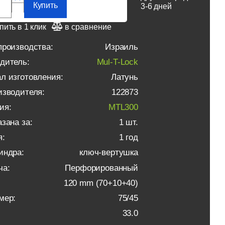
Купить
3-6 дней
пить в 1 клик
в сравнение
производства:
Израиль
дитель:
Mul-T-Lock
л изготовления:
Латунь
изводителя:
122873
ия:
MTL300
зана за:
1 шт.
я:
1 год
индра:
ключ-вертушка
ча:
Перфорированный
120 mm (70+10+40)
мер:
75/45
33.0