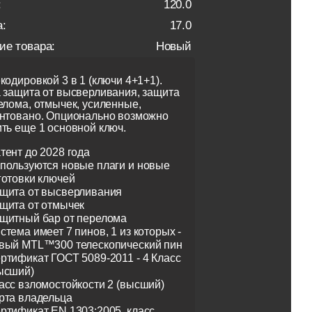
:
120.0
:
17.0
ие товара:
Новый
кодировкой 3 в 1 (ключи 4+1+1).
 защита от высверливания, защита
елома, отмычек, усиленные,
нтовано. Опционально возможно
ть еще 1 основной ключ.
тент до 2028 года
пользуются новые плаги и новые
готовки ключей
щита от высверливания
щита от отмычек
щитный бар от перелома
стема имеет 7 пинов, 1 из которых -
вый MTL™300 телескопический пин
ртификат ГОСТ 5089-2011 - 4 Класс
ысший)
асс взломостойкости 2 (высший)
рта владельца
ртификат EN 1303:2005, класс