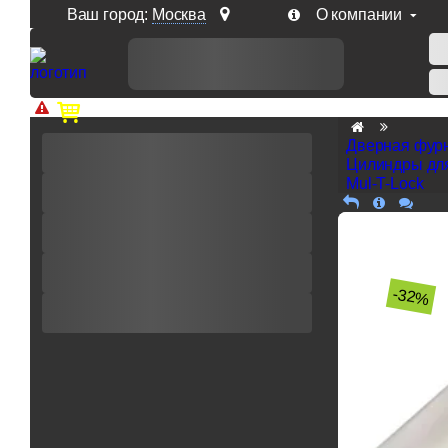
Ваш город:
Москва
О компании
Доп. скидка от цен на сайте 7% при заказе от 50 тыс. р
Дверная фур
Цилиндры дл
Mul-T-Lock
-32%