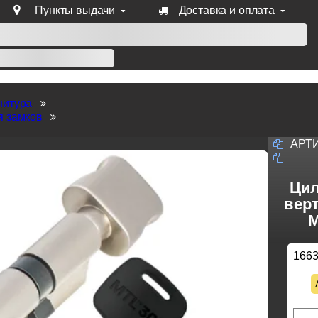
Пункты выдачи
Доставка и оплата
уб продукции Venezia, Fratelli, Tupai, Extreza, Melodia, Forme
нитура
я замков
АРТ
Цил
верт
M
166