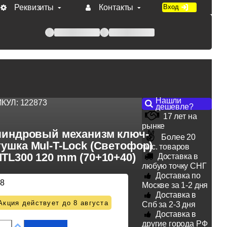
Реквизиты
Контакты
Вход
 при оплате по счету.
Нашли
ИКУЛ:
122873
дешевле?
17 лет на
рынке
индровый механизм ключ-
Более 20
ушка Mul-T-Lock (Светофор)
тыс. товаров
TL300 120 mm (70+10+40)
Доставка в
любую точку СНГ
Доставка по
38
Москве за 1-2 дня
Доставка в
Акция действует до 8 августа
Спб за 2-3 дня
Доставка в
другие города РФ