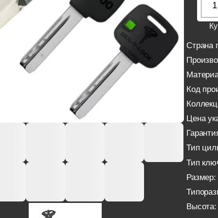
Ку
Страна 
Произво
Материа
Код про
Коллекц
Цена ука
Гаранти
Тип цил
Тип клю
Размер:
Типораз
Высота: