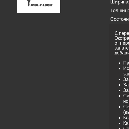
Ширина
Толщина
Состоян
С пере
Экстра
от пер
запате
добави
Па
Ис
за
За
За
За
Си
но
Се
(в
Кл
Ка
Се