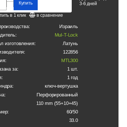
Купить
3-6 дней
пить в 1 клик
в сравнение
производства:
Израиль
дитель:
Mul-T-Lock
л изготовления:
Латунь
изводителя:
122856
ия:
MTL300
зана за:
1 шт.
я:
1 год
индра:
ключ-вертушка
ча:
Перфорированный
110 mm (55+10+45)
мер:
60/50
33.0