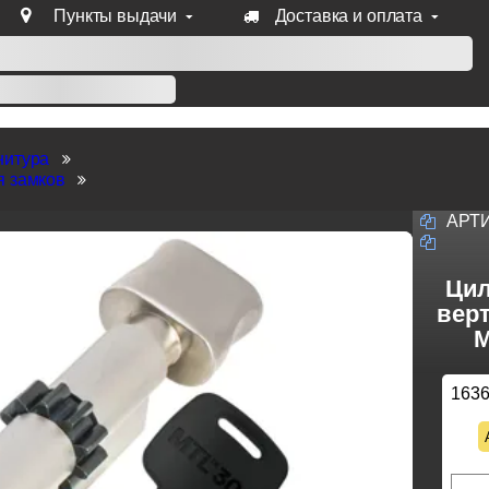
Пункты выдачи
Доставка и оплата
уб продукции Venezia, Fratelli, Tupai, Extreza, Melodia, Forme
нитура
я замков
АРТ
Цил
верт
M
163