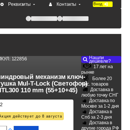
Реквизиты
Контакты
Вход
 при оплате по счету.
Нашли
ИКУЛ:
122856
дешевле?
17 лет на
рынке
индровый механизм ключ-
Более 20
ушка Mul-T-Lock (Светофор)
тыс. товаров
TL300 110 mm (55+10+45)
Доставка в
любую точку СНГ
Доставка по
62
Москве за 1-2 дня
Доставка в
Акция действует до 8 августа
Спб за 2-3 дня
Доставка в
другие города РФ