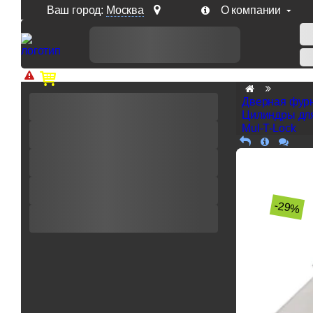
Ваш город:
Москва
О компании
Доп. скидка от цен на сайте 7% при заказе от 50 тыс. р
Дверная фур
Цилиндры дл
Mul-T-Lock
-29%