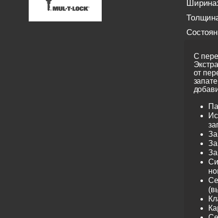
Ширина
Толщина
Состоян
С пере
Экстра
от пер
запате
добави
Па
Ис
за
За
За
За
Си
но
Се
(в
Кл
Ка
Се