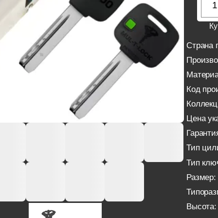
Ку
Страна 
Произво
Материа
Код про
Коллекц
Цена ука
Гаранти
Тип цил
Тип клю
Размер:
Типораз
Высота: