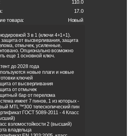
:
110.0
:
17.0
ие товара:
Новый
кодировкой 3 в 1 (ключи 4+1+1).
 защита от высверливания, защита
елома, отмычек, усиленные,
нтовано. Опционально возможно
ть еще 1 основной ключ.
тент до 2028 года
пользуются новые плаги и новые
готовки ключей
щита от высверливания
щита от отмычек
щитный бар от перелома
стема имеет 7 пинов, 1 из которых -
вый MTL™300 телескопический пин
ртификат ГОСТ 5089-2011 - 4 Класс
ысший)
асс взломостойкости 2 (высший)
рта владельца
ртификат EN 1303:2005, класс