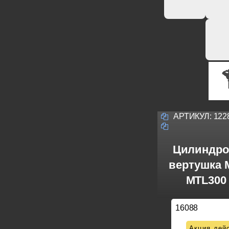
АРТИКУЛ:
122
Цилиндро
вертушка M
MTL300 
16088
Акция дейс