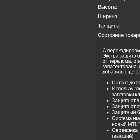
Высота:
Ширина:
Толщина:
Состояние товар
С перекодировко
Экстра защита 
от перелома, от
запатентовано.
добавить еще 1 
Патент до 2
Используют
заготовки к
Защита от 
Защита от 
Защитный б
Система име
новый MTL™
Сертификат 
(высший)