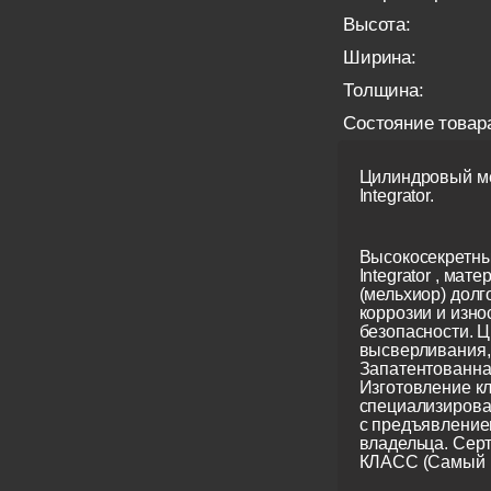
Высота:
Ширина:
Толщина:
Состояние товар
Цилиндровый ме
Integrator.
Высокосекретны
Integrator , мате
(мельхиор) долг
коррозии и изно
безопасности. Ц
высверливания, 
Запатентованна
Изготовление кл
специализирова
с предъявление
владельца. Сер
КЛАСС (Самый 