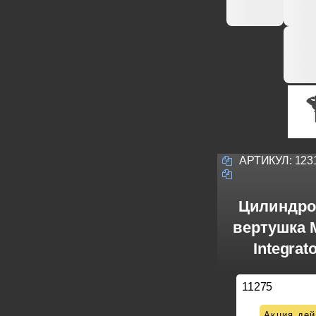
АРТИКУЛ:
123
Цилиндро
вертушка M
Integrat
11275
Акция дей