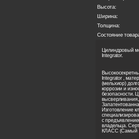
Высота:
Ширина:
Толщина:
Состояние товар
Цилиндровый ме
Integrator.
Высокосекретны
Integrator , мате
(мельхиор) долг
коррозии и изно
безопасности. Ц
высверливания, 
Запатентованна
Изготовление кл
специализирова
с предъявление
владельца. Сер
КЛАСС (Самый 