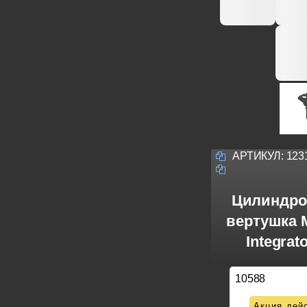
АРТИКУЛ:
123
Цилиндро
вертушка M
Integrat
10588
Акция дейс