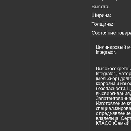
Высота:
Ширина:
Толщина:
Состояние товар
Цилиндровый ме
Integrator.
Высокосекретны
Integrator , мате
(мельхиор) долг
коррозии и изно
безопасности. Ц
высверливания, 
Запатентованна
Изготовление кл
специализирова
с предъявление
владельца. Сер
КЛАСС (Самый 