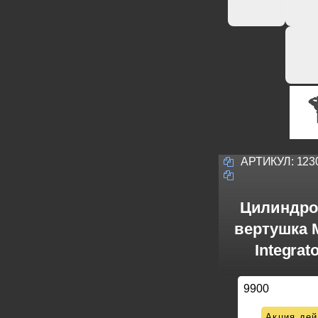
АРТИКУЛ:
123
Цилиндро
вертушка M
Integrat
9900
Акция дей