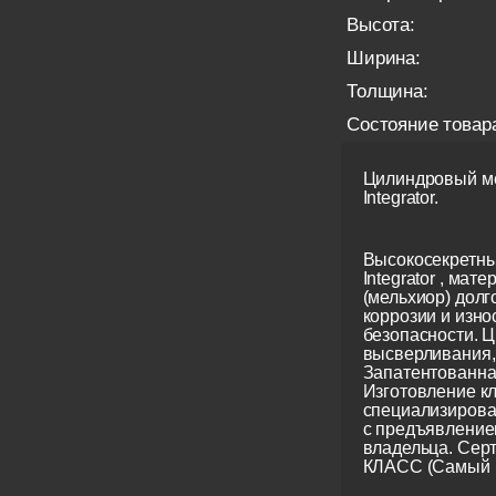
Высота:
Ширина:
Толщина:
Состояние товар
Цилиндровый ме
Integrator.
Высокосекретны
Integrator , мате
(мельхиор) долг
коррозии и изно
безопасности. Ц
высверливания, 
Запатентованна
Изготовление кл
специализирова
с предъявление
владельца. Сер
КЛАСС (Самый 