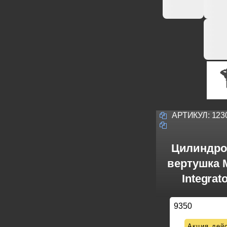
АРТИКУЛ:
123
Цилиндро
вертушка M
Integrat
9350
Акция дейс