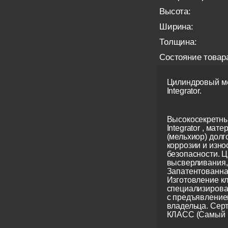
Высота:
Ширина:
Толщина:
Состояние товар
Цилиндровый ме
Integrator.
Высокосекретны
Integrator , мате
(мельхиор) долг
коррозии и изно
безопасности. Ц
высверливания, 
Запатентованна
Изготовление кл
специализирова
с предъявление
владельца. Сер
КЛАСС (Самый 