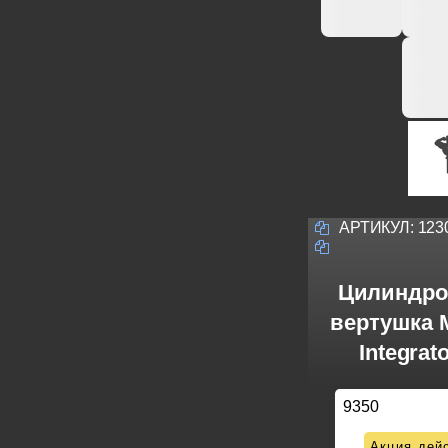
АРТИКУЛ:
123
Цилиндро
вертушка M
Integrat
9350
Акция дейс