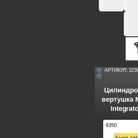
АРТИКУЛ:
123
Цилиндро
вертушка M
Integrat
9350
Акция дей