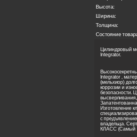
Высота:
Ширина:
Толщина:
Состояние товар
Цилиндровый ме
Integrator.
Высокосекретны
Integrator , мате
(мельхиор) долг
коррозии и изно
безопасности. Ц
высверливания, 
Запатентованна
Изготовление кл
специализирова
с предъявление
владельца. Сер
КЛАСС (Самый 