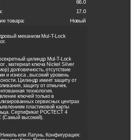
:
66.0
:
17.0
ие товара:
Новый
ровый механизм Mul-T-Lock
or.
секретный цилиндр Mul-T-Lock
tor , материал ключа Nickel Silver
иор) долговечность, отсутствие
ии и износа , высокий уровень
сности. Цилиндр имеет защиту от
ливания, защиту от отмычек.
нтованная технология.
вление ключей только в
ализированных сервисных центрах
ъявлением пластиковой карты
льца. Сертификат РОСТЕСТ 4
 (Самый высокий).
 Никель или Латунь. Конфигурация: