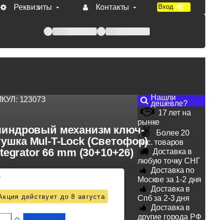
Реквизиты
Контакты
Вход
 при оплате по счету.
Нашли
ИКУЛ:
123073
дешевле?
17 лет на
рынке
индровый механизм ключ-
Более 20
ушка Mul-T-Lock (Светофор)
тыс. товаров
ntegrator 66 mm (30+10+26)
Доставка в
любую точку СНГ
Доставка по
0
Москве за 1-2 дня
Доставка в
Акция действует до 8 августа
Спб за 2-3 дня
Доставка в
другие города РФ