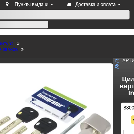
Пункты выдачи
Доставка и оплата
уб продукции Venezia, Fratelli, Tupai, Extreza, Melodia, Forme
нитура
я замков
АРТ
Цил
верт
I
880