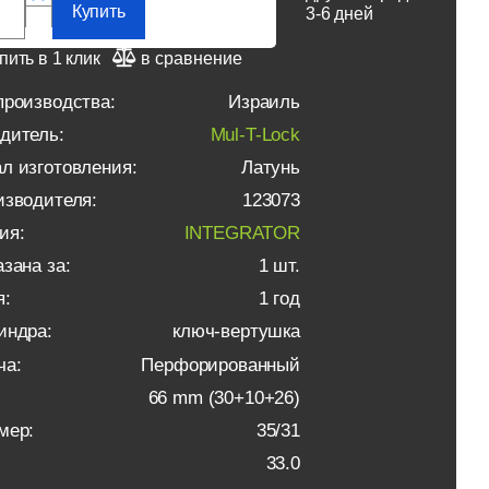
Купить
3-6 дней
пить в 1 клик
в сравнение
производства:
Израиль
дитель:
Mul-T-Lock
л изготовления:
Латунь
изводителя:
123073
ия:
INTEGRATOR
зана за:
1 шт.
я:
1 год
индра:
ключ-вертушка
ча:
Перфорированный
66 mm (30+10+26)
мер:
35/31
33.0