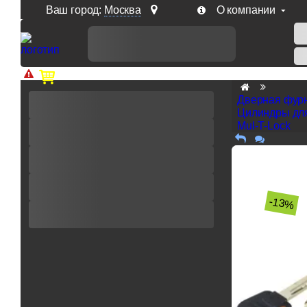
Ваш город:
Москва
О компании
Доп. скидка от цен на сайте 7% при заказе от 50 тыс. р
Дверная фур
Цилиндры дл
Mul-T-Lock
-13%