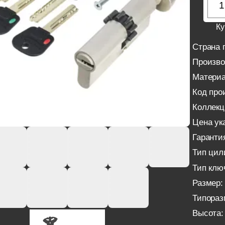
Ку
Страна 
Произво
Материа
Код про
Коллекц
Цена ука
Гаранти
Тип цил
Тип клю
Размер:
Типораз
Высота: