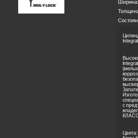
Ширина
Толщина
Состоян
Цилинд
Integrat
Высоко
Integra
(мельх
корроз
безопа
высвер
Запате
Изгото
специ
с пред
владе
КЛАСС
Цвета: