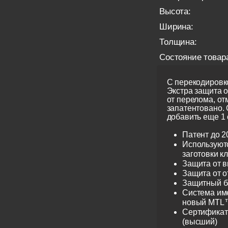
Высота:
Ширина:
Толщина:
Состояние товар
С перекодировко
Экстра защита 
от перелома, от
запатентовано.
добавить еще 1 
Патент до 2
Используют
заготовки к
Защита от 
Защита от 
Защитный б
Система име
новый MTL™
Сертификат 
(высший)