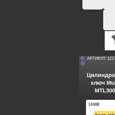
АРТИКУЛ:
122
Цилиндро
ключ Mul
MTL300
14988
Акция дейс