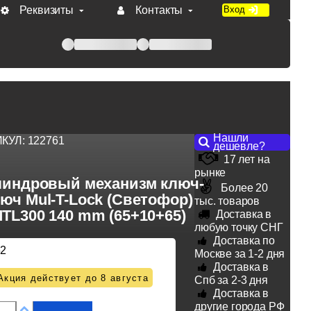
Реквизиты
Контакты
Вход
 при оплате по счету.
Нашли
ИКУЛ:
122761
дешевле?
17 лет на
рынке
индровый механизм ключ-
Более 20
юч Mul-T-Lock (Светофор)
тыс. товаров
TL300 140 mm (65+10+65)
Доставка в
любую точку СНГ
Доставка по
62
Москве за 1-2 дня
Доставка в
Акция действует до 8 августа
Спб за 2-3 дня
Доставка в
другие города РФ