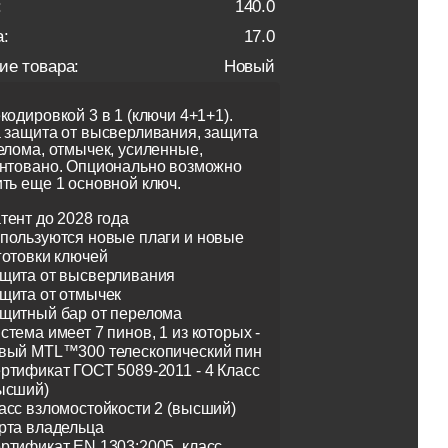
:
140.0
:
17.0
ие товара:
Новый
кодировкой 3 в 1 (ключи 4+1+1).
 защита от высверливания, защита
елома, отмычек, усиленные,
нтовано. Опционально возможно
ть еще 1 основной ключ.
тент до 2028 года
пользуются новые плаги и новые
готовки ключей
щита от высверливания
щита от отмычек
щитный бар от перелома
стема имеет 7 пинов, 1 из которых -
вый MTL™300 телескопический пин
ртификат ГОСТ 5089-2011 - 4 Класс
ысший)
асс взломостойкости 2 (высший)
рта владельца
ртификат EN 1303:2005, класс