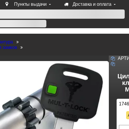
Пункты выдачи
Доставка и оплата
уб продукции Venezia, Fratelli, Tupai, Extreza, Melodia, Forme
нитура
я замков
АРТ
Цил
кл
M
174