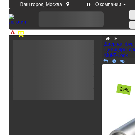
Ваш город:
Москва
О компании
Доп. скидка от цен на сайте 7% при заказе от 50 тыс. р
Дверная фур
Цилиндры дл
Mul-T-Lock
-22%