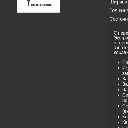
Ширина
Толщина
Состоян
С пере
Экстра
от пер
запате
добави
Па
Ис
за
За
За
За
Си
но
Се
(в
Кл
Ка
Се