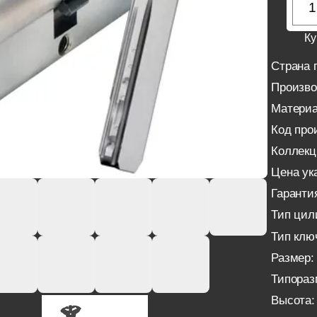
Ку
Страна 
Произво
Материа
Код про
Коллекц
Цена ука
Гаранти
Тип цил
Тип клю
Размер:
Типораз
Высота: