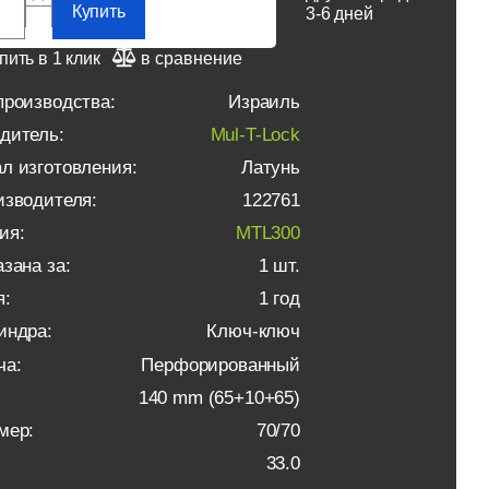
Купить
3-6 дней
пить в 1 клик
в сравнение
производства:
Израиль
дитель:
Mul-T-Lock
л изготовления:
Латунь
изводителя:
122761
ия:
MTL300
зана за:
1 шт.
я:
1 год
индра:
Ключ-ключ
ча:
Перфорированный
140 mm (65+10+65)
мер:
70/70
33.0