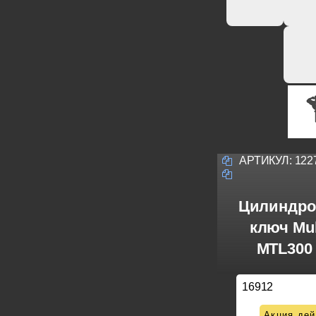
АРТИКУЛ:
122
Цилиндро
ключ Mul
MTL300 
16912
Акция дей