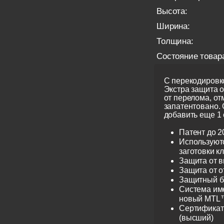
Высота:
Ширина:
Толщина:
Состояние товар
С перекодировко
Экстра защита 
от перелома, от
запатентовано.
добавить еще 1 
Патент до 2
Используют
заготовки к
Защита от 
Защита от 
Защитный б
Система име
новый MTL™
Сертификат 
(высший)