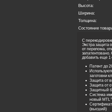
Высота:
Ширина:
Толщина:
Состояние товар
С перекодировко
Экстра защита 
от перелома, от
запатентовано.
добавить еще 1 
Патент до 2
Используют
заготовки к
Защита от 
Защита от 
Защитный б
Система име
новый MTL™
Сертификат 
(высший)