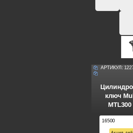
АРТИКУЛ:
122
Цилиндро
ключ Mul
MTL300 
16500
Акция дей