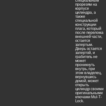
специальным
прорезям на
корпусе
цилиндра, а
также
специальной
конструкции
плага, который
после перелома
внешней части,
остается
запертым.
Дверь остается
запертой, и
грабитель не
может
проникнуть
внутрь, при
этом владелец,
вернувшись
домой, может
открыть
цилиндр своими
оригинальными
ключами Mul-T-
Lock.