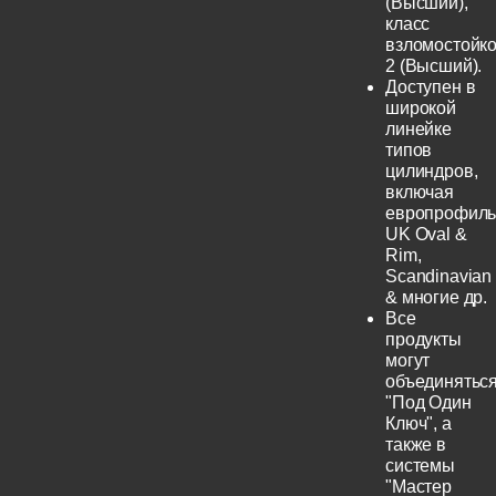
(Высший),
класс
взломостойко
2 (Высший).
Доступен в
широкой
линейке
типов
цилиндров,
включая
европрофиль
UK Oval &
Rim,
Scandinavian
& многие др.
Все
продукты
могут
объединятьс
"Под Один
Ключ", а
также в
системы
"Мастер