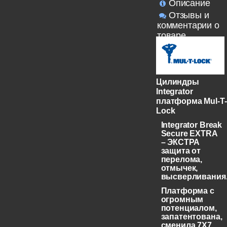
Описание
Отзывы и
комментарии о
товаре
Цилиндры
Integrator
платформа Mul-T-
Lock
Integrator Break
Secure EXTRA
– ЭКСТРА
защита от
перелома,
отмычек,
высверливания
Платформа с
огромным
потенциалом,
запатентована,
сменила 7X7,