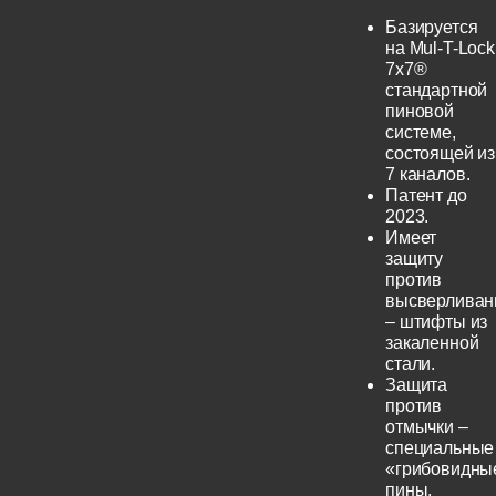
Базируется
на Mul-T-Lock
7x7®
стандартной
пиновой
системе,
состоящей из
7 каналов.
Патент до
2023.
Имеет
защиту
против
высверливан
– штифты из
закаленной
стали.
Защита
против
отмычки –
специальные
«грибовидны
пины.