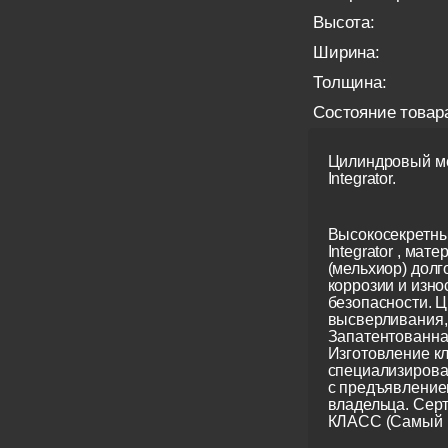
Высота:
Ширина:
Толщина:
Состояние товар
Цилиндровый ме
Integrator.
Высокосекретны
Integrator , мате
(мельхиор) долг
коррозии и изно
безопасности. Ц
высверливания, 
Запатентованна
Изготовление кл
специализирова
с предъявление
владельца. Сер
КЛАСС (Самый 