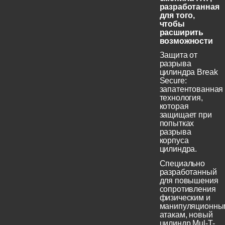
разработанная
для того,
чтобы
расширить
возможности
Защита от
разрыва
цилиндра Break
Secure:
запатентованная
технология,
которая
защищает при
попытках
разрыва
корпуса
цилиндра.
Специально
разработанный
для повышения
сопротивления
физическим и
манипуляционны
атакам, новый
цилиндр Mul-T-