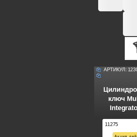
АРТИКУЛ:
123
Цилиндро
ключ Mul
Integrat
11275
Акция дей