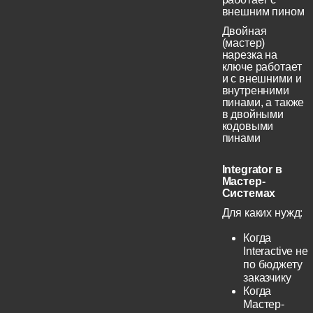
внешним пином
Двойная
(мастер)
нарезка на
ключе работает
и с внешними и
внутренними
пинами, а также
в двойными
кодовыми
пинами
Integrator в
Мастер-
Системах
Для каких нужд:
Когда
Interactive не
по бюджету
заказчику
Когда
Мастер-