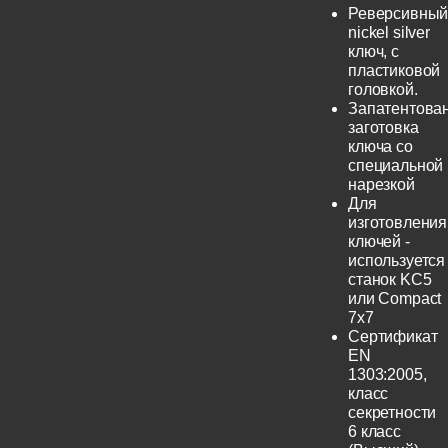
Реверсивны
nickel silver
ключ, с
пластиковой
головкой.
Запатентова
заготовка
ключа со
специальной
нарезкой
Для
изготовления
ключей -
используется
станок KC5
или Compact
7x7
Сертификат
EN
1303:2005,
класс
секретности
6 класс