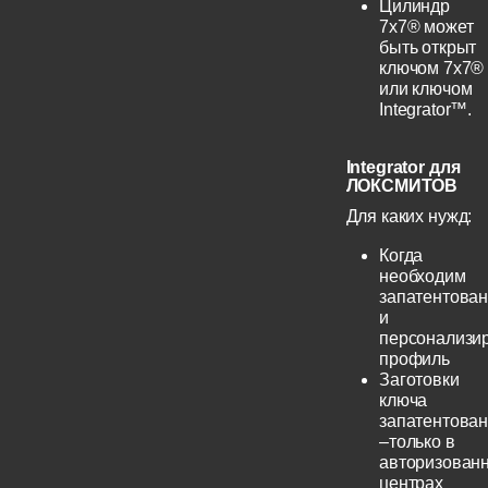
Цилиндр
7х7® может
быть открыт
ключом 7х7®
или ключом
Integrator™.
Integrator для
ЛОКСМИТОВ
Для каких нужд:
Когда
необходим
запатентова
и
персонализи
профиль
Заготовки
ключа
запатентова
–только в
авторизован
центрах