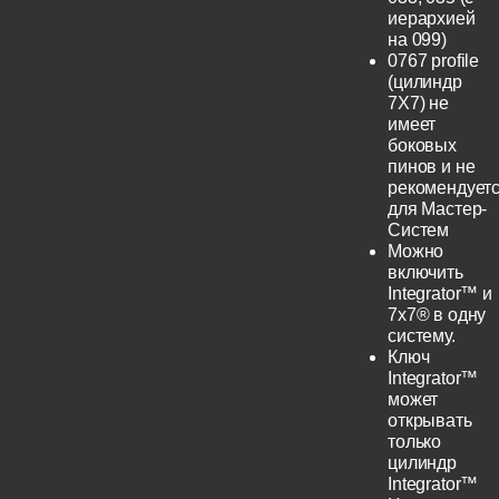
иерархией
на 099)
0767 profile
(цилиндр
7Х7) не
имеет
боковых
пинов и не
рекомендует
для Мастер-
Систем
Можно
включить
Integrator™ и
7x7® в одну
систему.
Ключ
Integrator™
может
открывать
только
цилиндр
Integrator™