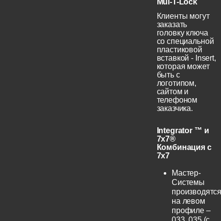
Mul-T-Lock
Клиенты могут
заказать
головку ключа
со специальной
пластиковой
вставкой - Insert,
которая может
быть с
логотипом,
сайтом и
телефоном
заказчика.
Integrator ™ и
7x7®
Комбинация с
7x7
Мастер-
Системы
производятс
на левом
профиле –
033, 035 (с