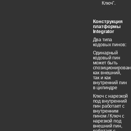
Ключ".
Конструкция
платформы
Integrator
Два типа
кодовых пинов:
Одинарный
кодовый пин
может быть
спозиционирован
как внешний,
так и как
внутренний пин
в цилиндре
Ключ с нарезкой
под внутренний
пин работает с
внутренним
пином / Ключ с
нарезкой под
внешний пин,
работает с