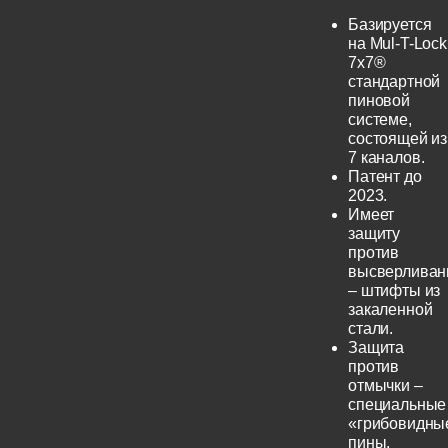
Базируется
на Mul-T-Lock
7x7®
стандартной
пиновой
системе,
состоящей из
7 каналов.
Патент до
2023.
Имеет
защиту
против
высверливан
– штифты из
закаленной
стали.
Защита
против
отмычки –
специальные
«грибовидны
пины.