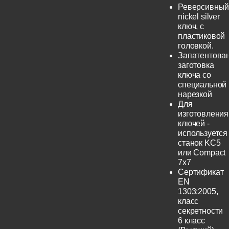
Реверсивны
nickel silver
ключ, с
пластиковой
головкой.
Запатентова
заготовка
ключа со
специальной
нарезкой
Для
изготовления
ключей -
используется
станок KC5
или Compact
7x7
Сертификат
EN
1303:2005,
класс
секретности
6 класс