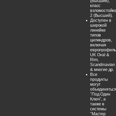
(Высший),
класс
взломостойко
2 (Высший).
Доступен в
широкой
линейке
типов
цилиндров,
включая
европрофиль
UK Oval &
Rim,
Scandinavian
& многие др.
Все
продукты
могут
объединятьс
"Под Один
Ключ", а
также в
системы
"Мастер