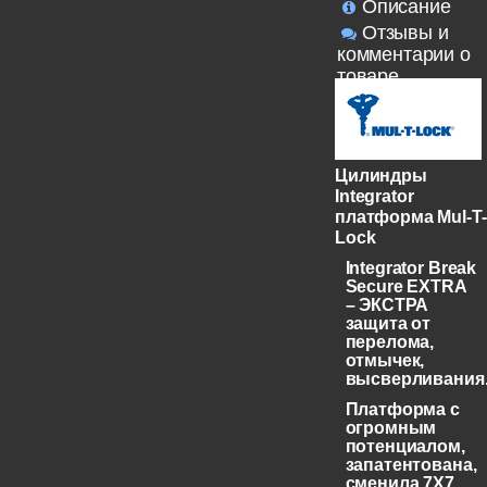
Описание
Отзывы и
комментарии о
товаре
Цилиндры
Integrator
платформа Mul-T-
Lock
Integrator Break
Secure EXTRA
– ЭКСТРА
защита от
перелома,
отмычек,
высверливания
Платформа с
огромным
потенциалом,
запатентована,
сменила 7X7,