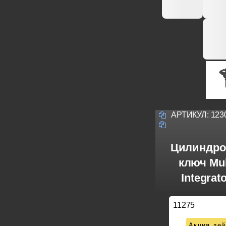
АРТИКУЛ:
123
Цилиндро
ключ Mul
Integrat
11275
Акция дей