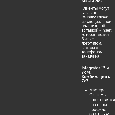
Mul-T-Lock
Клиенты могут
заказать
головку ключа
со специальной
пластиковой
вставкой - Insert,
которая может
быть с
логотипом,
сайтом и
телефоном
заказчика.
Integrator ™ и
7x7®
Комбинация с
7x7
Мастер-
Системы
производятс
на левом
профиле –
033, 035 (с