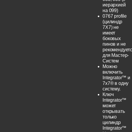
иерархией
на 099)
0767 profile
(цилиндр
7Х7) не
имеет
боковых
пинов и не
рекомендует
для Мастер-
Систем
Можно
включить
Integrator™ и
7x7® в одну
систему.
Ключ
Integrator™
может
открывать
только
цилиндр
Integrator™