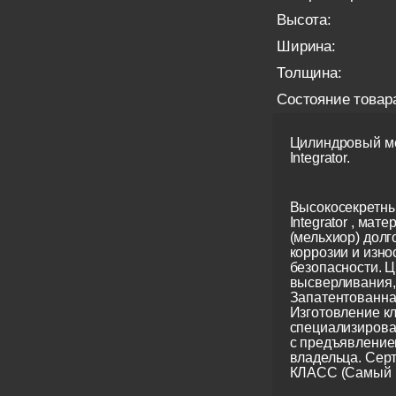
Высота:
Ширина:
Толщина:
Состояние товар
Цилиндровый ме
Integrator.
Высокосекретны
Integrator , мате
(мельхиор) долг
коррозии и изно
безопасности. Ц
высверливания, 
Запатентованна
Изготовление кл
специализирова
с предъявление
владельца. Сер
КЛАСС (Самый 