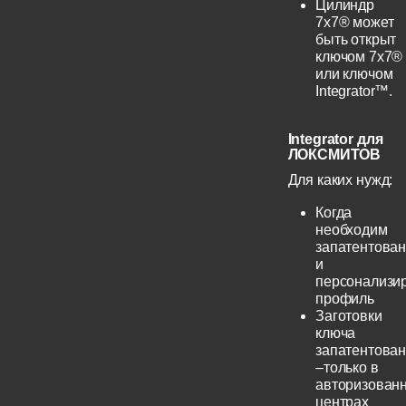
Цилиндр
7х7® может
быть открыт
ключом 7х7®
или ключом
Integrator™.
Integrator для
ЛОКСМИТОВ
Для каких нужд:
Когда
необходим
запатентова
и
персонализи
профиль
Заготовки
ключа
запатентова
–только в
авторизован
центрах