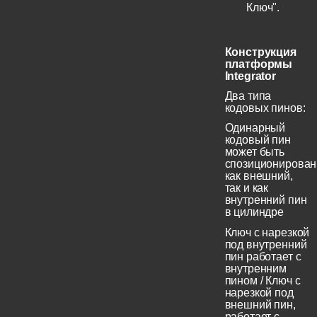
Ключ".
Конструкция
платформы
Integrator
Два типа
кодовых пинов:
Одинарный
кодовый пин
может быть
спозиционирован
как внешний,
так и как
внутренний пин
в цилиндре
Ключ с нарезкой
под внутренний
пин работает с
внутренним
пином / Ключ с
нарезкой под
внешний пин,
работает с