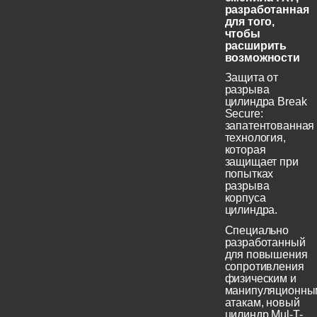
разработанная
для того,
чтобы
расширить
возможности
Защита от
разрыва
цилиндра Break
Secure:
запатентованная
технология,
которая
защищает при
попытках
разрыва
корпуса
цилиндра.
Специально
разработанный
для повышения
сопротивления
физическим и
манипуляционны
атакам, новый
цилиндр Mul-T-