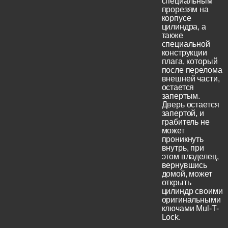
специальным
прорезям на
корпусе
цилиндра, а
также
специальной
конструкции
плага, который
после перелома
внешней части,
остается
запертым.
Дверь остается
запертой, и
грабитель не
может
проникнуть
внутрь, при
этом владелец,
вернувшись
домой, может
открыть
цилиндр своими
оригинальными
ключами Mul-T-
Lock.