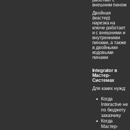
внешним пином
Двойная
(мастер)
нарезка на
ключе работает
и с внешними и
внутренними
пинами, а также
в двойными
кодовыми
пинами
Integrator в
Мастер-
Системах
Для каких нужд:
Когда
Interactive не
по бюджету
заказчику
Когда
Мастер-