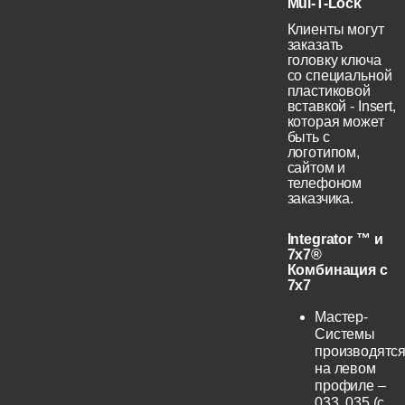
Mul-T-Lock
Клиенты могут
заказать
головку ключа
со специальной
пластиковой
вставкой - Insert,
которая может
быть с
логотипом,
сайтом и
телефоном
заказчика.
Integrator ™ и
7x7®
Комбинация с
7x7
Мастер-
Системы
производятс
на левом
профиле –
033, 035 (с