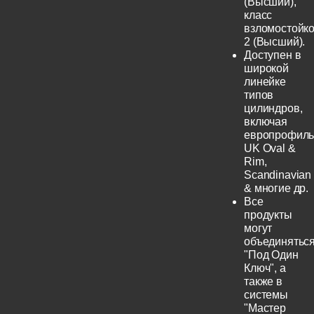
(Высший),
класс
взломостойко
2 (Высший).
Доступен в
широкой
линейке
типов
цилиндров,
включая
европрофиль
UK Oval &
Rim,
Scandinavian
& многие др.
Все
продукты
могут
объединятьс
"Под Один
Ключ", а
также в
системы
"Мастер