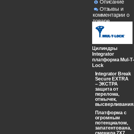
Описание
Отзывы и
комментарии о
товаре
Цилиндры
Integrator
платформа Mul-T-
Lock
Integrator Break
Secure EXTRA
– ЭКСТРА
защита от
перелома,
отмычек,
высверливания
Платформа с
огромным
потенциалом,
запатентована,
сменила 7X7,