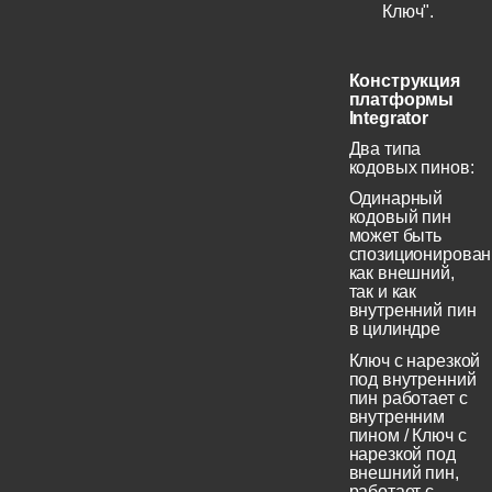
Ключ".
Конструкция
платформы
Integrator
Два типа
кодовых пинов:
Одинарный
кодовый пин
может быть
спозиционирован
как внешний,
так и как
внутренний пин
в цилиндре
Ключ с нарезкой
под внутренний
пин работает с
внутренним
пином / Ключ с
нарезкой под
внешний пин,
работает с