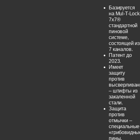
Базируется
на Mul-T-Lock
7x7®
стандартной
пиновой
системе,
состоящей из
7 каналов.
Патент до
2023.
Имеет
защиту
против
высверливан
– штифты из
закаленной
стали.
Защита
против
отмычки –
специальные
«грибовидны
пины.