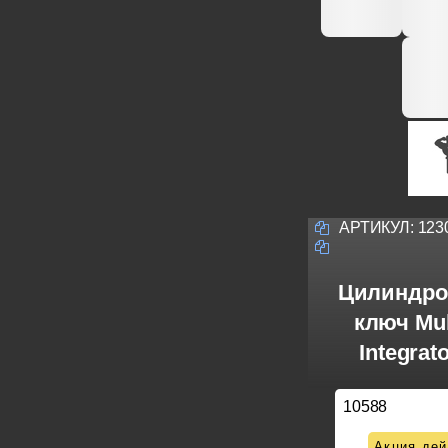
АРТИКУЛ:
123
Цилиндро
ключ Mul
Integrat
10588
Акция дей