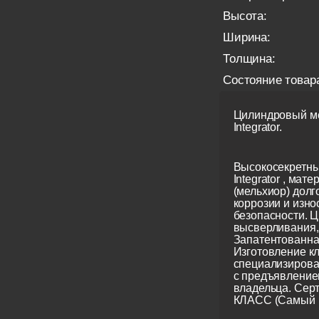
Высота:
Ширина:
Толщина:
Состояние товар
Цилиндровый ме
Integrator.
Высокосекретны
Integrator , мате
(мельхиор) долг
коррозии и изно
безопасности. Ц
высверливания, 
Запатентованна
Изготовление кл
специализирова
с предъявление
владельца. Сер
КЛАСС (Самый 