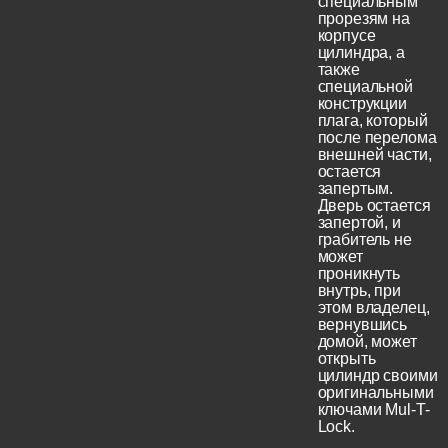
специальным
прорезям на
корпусе
цилиндра, а
также
специальной
конструкции
плага, который
после перелома
внешней части,
остается
запертым.
Дверь остается
запертой, и
грабитель не
может
проникнуть
внутрь, при
этом владелец,
вернувшись
домой, может
открыть
цилиндр своими
оригинальными
ключами Mul-T-
Lock.