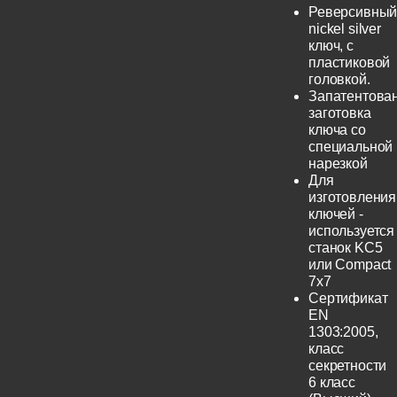
Реверсивны
nickel silver
ключ, с
пластиковой
головкой.
Запатентова
заготовка
ключа со
специальной
нарезкой
Для
изготовления
ключей -
используется
станок KC5
или Compact
7x7
Сертификат
EN
1303:2005,
класс
секретности
6 класс