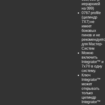
иерархией
на 099)
0767 profile
(цилиндр
7Х7) не
имеет
боковых
пинов и не
рекомендует
для Мастер-
Систем
Можно
включить
Integrator™ и
7x7® в одну
систему.
Ключ
Integrator™
может
открывать
только
цилиндр
Integrator™