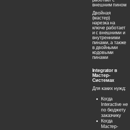
внешним пином
Двойная
(мастер)
нарезка на
ключе работает
и с внешними и
внутренними
пинами, а также
в двойными
кодовыми
пинами
Integrator в
Мастер-
Системах
Для каких нужд:
Когда
Interactive не
по бюджету
заказчику
Когда
Мастер-