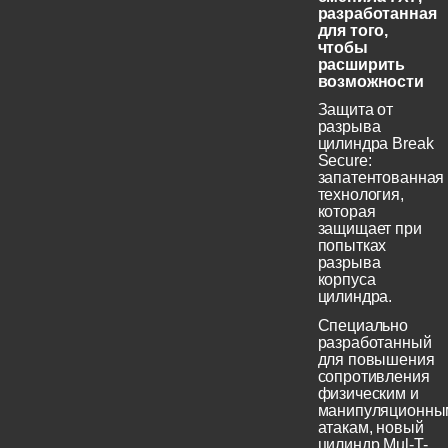
разработанная
для того,
чтобы
расширить
возможности
Защита от
разрыва
цилиндра Break
Secure:
запатентованная
технология,
которая
защищает при
попытках
разрыва
корпуса
цилиндра.
Специально
разработанный
для повышения
сопротивления
физическим и
манипуляционны
атакам, новый
цилиндр Mul-T-