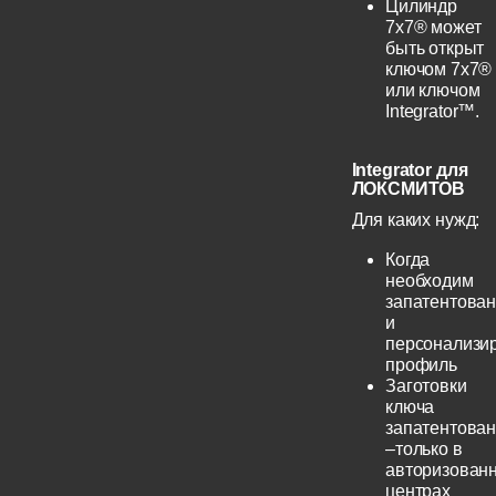
Цилиндр
7х7® может
быть открыт
ключом 7х7®
или ключом
Integrator™.
Integrator для
ЛОКСМИТОВ
Для каких нужд:
Когда
необходим
запатентова
и
персонализи
профиль
Заготовки
ключа
запатентова
–только в
авторизован
центрах