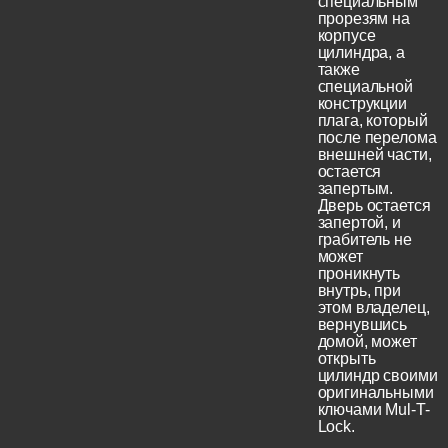
специальным
прорезям на
корпусе
цилиндра, а
также
специальной
конструкции
плага, который
после перелома
внешней части,
остается
запертым.
Дверь остается
запертой, и
грабитель не
может
проникнуть
внутрь, при
этом владелец,
вернувшись
домой, может
открыть
цилиндр своими
оригинальными
ключами Mul-T-
Lock.