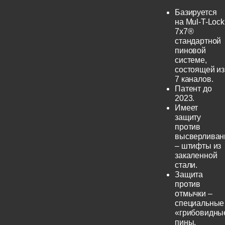
Базируется
на Mul-T-Lock
7x7®
стандартной
пиновой
системе,
состоящей из
7 каналов.
Патент до
2023.
Имеет
защиту
против
высверливан
– штифты из
закаленной
стали.
Защита
против
отмычки –
специальные
«грибовидны
пины.