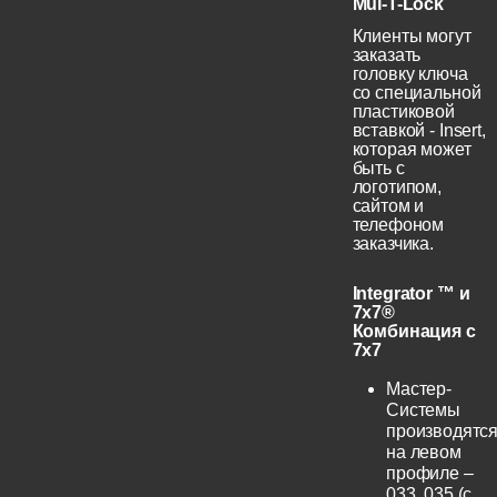
Mul-T-Lock
Клиенты могут
заказать
головку ключа
со специальной
пластиковой
вставкой - Insert,
которая может
быть с
логотипом,
сайтом и
телефоном
заказчика.
Integrator ™ и
7x7®
Комбинация с
7x7
Мастер-
Системы
производятс
на левом
профиле –
033, 035 (с