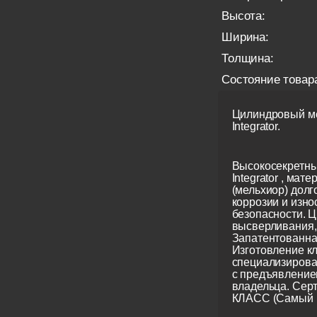
Высота:
Ширина:
Толщина:
Состояние товар
Цилиндровый ме
Integrator.
Высокосекретны
Integrator , мате
(мельхиор) долг
коррозии и изно
безопасности. Ц
высверливания, 
Запатентованна
Изготовление кл
специализирова
с предъявление
владельца. Сер
КЛАСС (Самый 