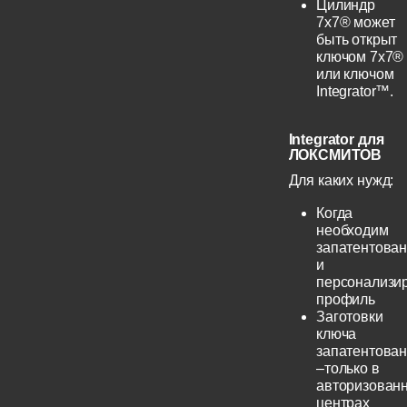
Цилиндр
7х7® может
быть открыт
ключом 7х7®
или ключом
Integrator™.
Integrator для
ЛОКСМИТОВ
Для каких нужд:
Когда
необходим
запатентова
и
персонализи
профиль
Заготовки
ключа
запатентова
–только в
авторизован
центрах