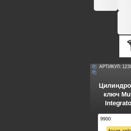
АРТИКУЛ:
123
Цилиндро
ключ Mul
Integrat
9900
Акция дейс