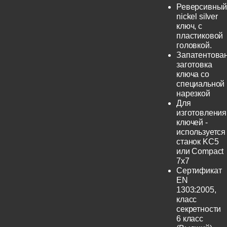
Реверсивны
nickel silver
ключ, с
пластиковой
головкой.
Запатентова
заготовка
ключа со
специальной
нарезкой
Для
изготовления
ключей -
используется
станок KC5
или Compact
7x7
Сертификат
EN
1303:2005,
класс
секретности
6 класс