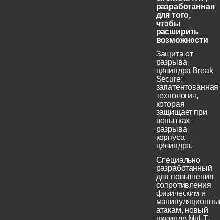
разработанная
для того,
чтобы
расширить
возможности
Защита от
разрыва
цилиндра Break
Secure:
запатентованная
технология,
которая
защищает при
попытках
разрыва
корпуса
цилиндра.
Специально
разработанный
для повышения
сопротивления
физическим и
манипуляционны
атакам, новый
цилиндр Mul-T-