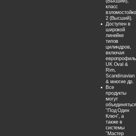
(Высший),
класс
взломостойко
2 (Высший).
Доступен в
широкой
линейке
типов
цилиндров,
включая
европрофиль
UK Oval &
Rim,
Scandinavian
& многие др.
Все
продукты
могут
объединятьс
"Под Один
Ключ", а
также в
системы
"Мастер