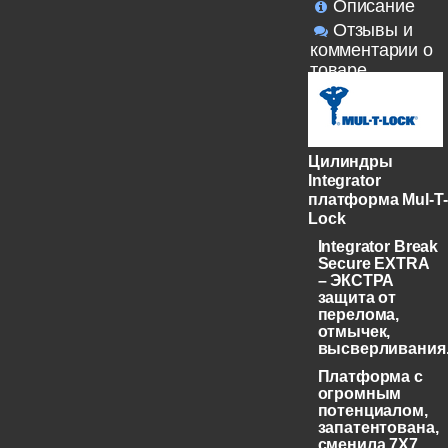
Описание
Отзывы и
комментарии о
товаре
Цилиндры
Integrator
платформа Mul-T-
Lock
Integrator Break
Secure EXTRA
– ЭКСТРА
защита от
перелома,
отмычек,
высверливания
Платформа с
огромным
потенциалом,
запатентована,
сменила 7X7,