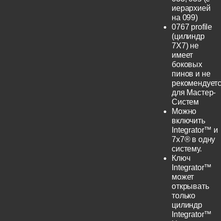
иерархией
на 099)
0767 profile
(цилиндр
7Х7) не
имеет
боковых
пинов и не
рекомендует
для Мастер-
Систем
Можно
включить
Integrator™ и
7x7® в одну
систему.
Ключ
Integrator™
может
открывать
только
цилиндр
Integrator™