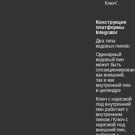
Ключ".
Конструкция
платформы
Integrator
Два типа
кодовых пинов:
Одинарный
кодовый пин
может быть
спозиционирован
как внешний,
так и как
внутренний пин
в цилиндре
Ключ с нарезкой
под внутренний
пин работает с
внутренним
пином / Ключ с
нарезкой под
внешний пин,
работает с