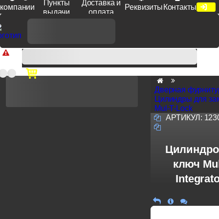
Пункты
Доставка и
компании
Реквизиты
Контакты
выдачи
оплата
Доп. скидка от цен на сайте 7% при заказе от 50 тыс. руб
продукции Venezia, Fratelli, Tupai, Extreza, Melodia, Forme при
оплате по счету.
Дверная фурниту
Цилиндры для за
Mul-T-Lock
АРТИКУЛ:
123
Цилиндро
ключ Mul
Integrat