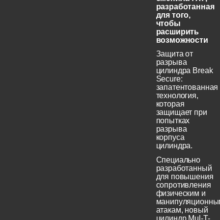
разработанная
для того,
чтобы
расширить
возможности
Защита от
разрыва
цилиндра Break
Secure:
запатентованная
технология,
которая
защищает при
попытках
разрыва
корпуса
цилиндра.
Специально
разработанный
для повышения
сопротивления
физическим и
манипуляционны
атакам, новый
цилиндр Mul-T-