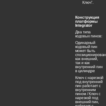
Ключ".
Конструкция
платформы
Integrator
Два типа
кодовых пинов:
Одинарный
кодовый пин
может быть
спозиционирован
как внешний,
так и как
внутренний пин
в цилиндре
Ключ с нарезкой
под внутренний
пин работает с
внутренним
пином / Ключ с
нарезкой под
внешний пин,
работает с