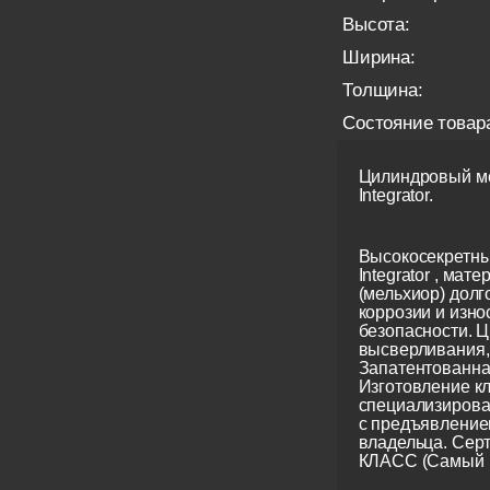
Высота:
Ширина:
Толщина:
Состояние товар
Цилиндровый ме
Integrator.
Высокосекретны
Integrator , мате
(мельхиор) долг
коррозии и изно
безопасности. Ц
высверливания, 
Запатентованна
Изготовление кл
специализирова
с предъявление
владельца. Сер
КЛАСС (Самый 