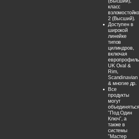
(Высший),
класс
взломостойко
2 (Высший).
Доступен в
широкой
линейке
типов
цилиндров,
включая
европрофиль
UK Oval &
Rim,
Scandinavian
& многие др.
Все
продукты
могут
объединятьс
"Под Один
Ключ", а
также в
системы
"Мастер