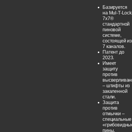
Базируется
на Mul-T-Lock
7x7®
стандартной
пиновой
системе,
состоящей из
7 каналов.
Патент до
2023.
Имеет
защиту
против
высверливан
– штифты из
закаленной
стали.
Защита
против
отмычки –
специальные
«грибовидны
пины.