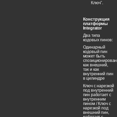
Ключ".
Конструкция
платформы
Integrator
Два типа
кодовых пинов:
Одинарный
кодовый пин
может быть
спозиционирован
как внешний,
так и как
внутренний пин
в цилиндре
Ключ с нарезкой
под внутренний
пин работает с
внутренним
пином / Ключ с
нарезкой под
внешний пин,
работает с