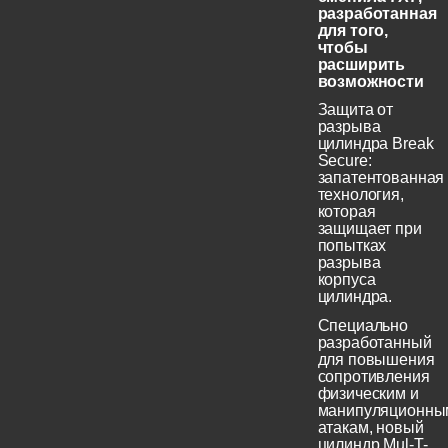
разработанная
для того,
чтобы
расширить
возможности
Защита от
разрыва
цилиндра Break
Secure:
запатентованная
технология,
которая
защищает при
попытках
разрыва
корпуса
цилиндра.
Специально
разработанный
для повышения
сопротивления
физическим и
манипуляционны
атакам, новый
цилиндр Mul-T-