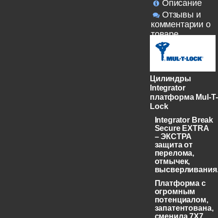
Описание
Отзывы и
комментарии о
товаре
Цилиндры
Integrator
платформа Mul-T-
Lock
Integrator Break
Secure EXTRA
– ЭКСТРА
защита от
перелома,
отмычек,
высверливания
Платформа с
огромным
потенциалом,
запатентована,
сменила 7X7,