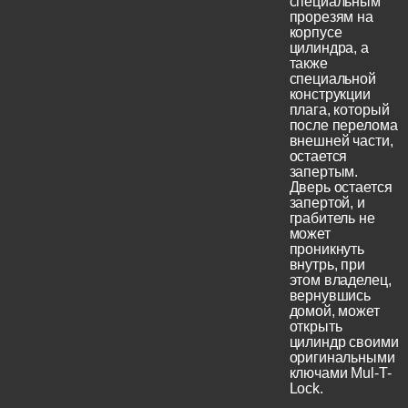
специальным
прорезям на
корпусе
цилиндра, а
также
специальной
конструкции
плага, который
после перелома
внешней части,
остается
запертым.
Дверь остается
запертой, и
грабитель не
может
проникнуть
внутрь, при
этом владелец,
вернувшись
домой, может
открыть
цилиндр своими
оригинальными
ключами Mul-T-
Lock.