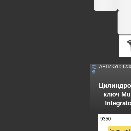
АРТИКУЛ:
123
Цилиндро
ключ Mul
Integrat
9350
Акция дей