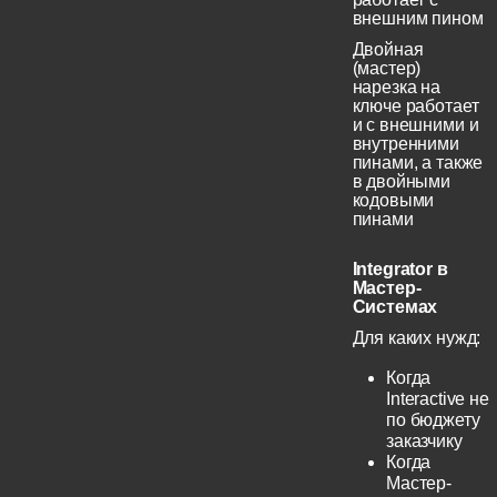
внешним пином
Двойная
(мастер)
нарезка на
ключе работает
и с внешними и
внутренними
пинами, а также
в двойными
кодовыми
пинами
Integrator в
Мастер-
Системах
Для каких нужд:
Когда
Interactive не
по бюджету
заказчику
Когда
Мастер-