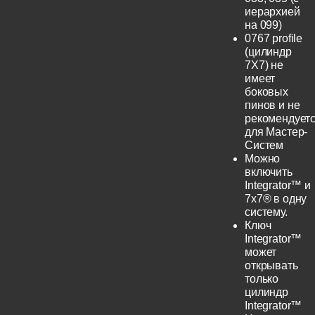
иерархией
на 099)
0767 profile
(цилиндр
7Х7) не
имеет
боковых
пинов и не
рекомендует
для Мастер-
Систем
Можно
включить
Integrator™ и
7x7® в одну
систему.
Ключ
Integrator™
может
открывать
только
цилиндр
Integrator™