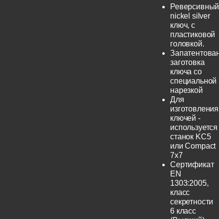
Реверсивны
nickel silver
ключ, с
пластиковой
головкой.
Запатентова
заготовка
ключа со
специальной
нарезкой
Для
изготовления
ключей -
используется
станок KC5
или Compact
7x7
Сертификат
EN
1303:2005,
класс
секретности
6 класс