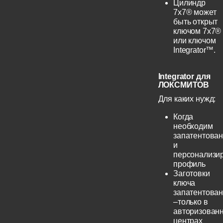
Цилиндр
7х7® может
быть открыт
ключом 7х7®
или ключом
Integrator™.
Integrator для
ЛОКСМИТОВ
Для каких нужд:
Когда
необходим
запатентова
и
персонализи
профиль
Заготовки
ключа
запатентова
–только в
авторизован
центрах