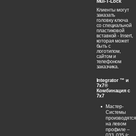
Mul-T-Lock
Клиенты могут
заказать
головку ключа
со специальной
пластиковой
вставкой - Insert,
которая может
быть с
логотипом,
сайтом и
телефоном
заказчика.
Integrator ™ и
7x7®
Комбинация с
7x7
Мастер-
Системы
производятс
на левом
профиле –
033, 035 (с