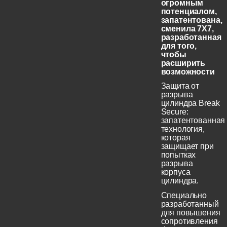
огромным
потенциалом,
запатентована,
сменила 7X7,
разработанная
для того,
чтобы
расширить
возможности
Защита от
разрыва
цилиндра Break
Secure:
запатентованная
технология,
которая
защищает при
попытках
разрыва
корпуса
цилиндра.
Специально
разработанный
для повышения
сопротивления