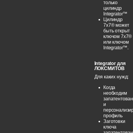
только
цилиндр
Integrator™
Цилиндр
7х7® может
быть открыт
ключом 7х7®
или ключом
Integrator™.
Integrator для
ЛОКСМИТОВ
Для каких нужд:
Когда
необходим
запатентова
и
персонализи
профиль
Заготовки
ключа
запатентова