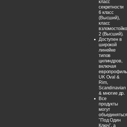
класс
секретности
6 класс
(Высший),
класс
взломостойко
2 (Высший).
Доступен в
широкой
линейке
типов
цилиндров,
включая
европрофиль
UK Oval &
Rim,
Scandinavian
& многие др.
Все
продукты
могут
объединятьс
"Под Один
Ключ", а