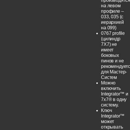
производятс
на левом
профиле –
033, 035 (с
иерархией
на 099)
0767 profile
(цилиндр
7Х7) не
имеет
боковых
пинов и не
рекомендует
для Мастер-
Систем
Можно
включить
Integrator™ и
7x7® в одну
систему.
Ключ
Integrator™
может
открывать