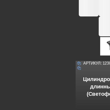
АРТИКУЛ:
123
Цилиндро
длинны
(Светофо