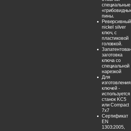
специальные
«грибовидны
пины.
Реверсивны
nickel silver
ключ, с
пластиковой
головкой.
Запатентова
заготовка
ключа со
специальной
нарезкой
Для
изготовления
ключей -
используется
станок KC5
или Compact
7x7
Сертификат
EN
1303:2005,