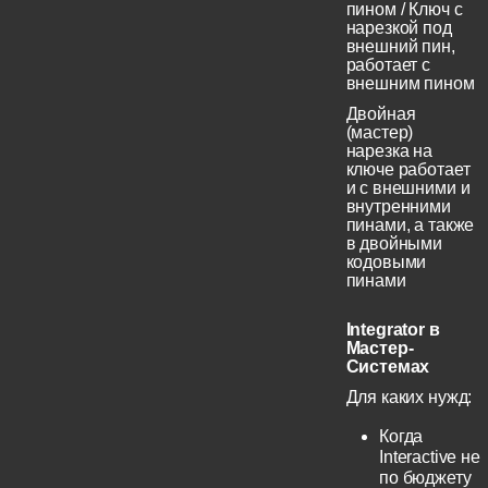
пином / Ключ с
нарезкой под
внешний пин,
работает с
внешним пином
Двойная
(мастер)
нарезка на
ключе работает
и с внешними и
внутренними
пинами, а также
в двойными
кодовыми
пинами
Integrator в
Мастер-
Системах
Для каких нужд:
Когда
Interactive не
по бюджету