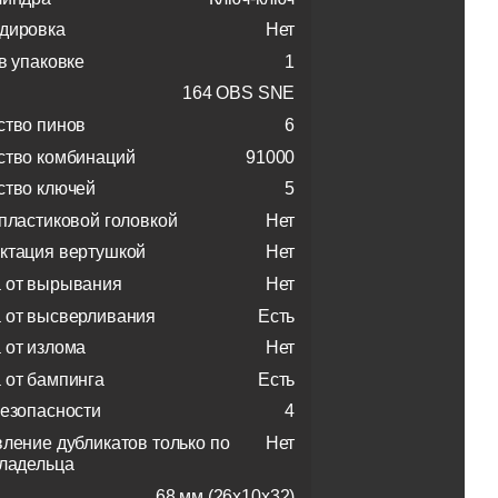
дировка
Нет
в упаковке
1
164 OBS SNE
ство пинов
6
ство комбинаций
91000
ство ключей
5
 пластиковой головкой
Нет
ктация вертушкой
Нет
 от вырывания
Нет
 от высверливания
Есть
 от излома
Нет
 от бампинга
Есть
безопасности
4
вление дубликатов только по
Нет
владельца
68 мм (26х10х32)