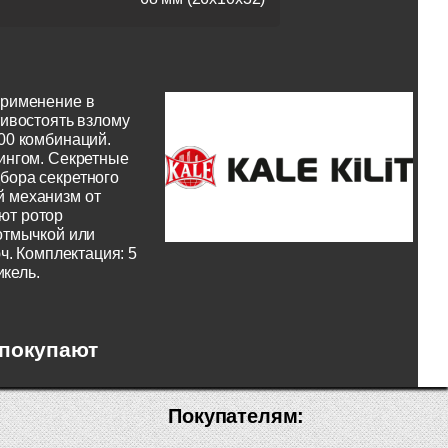
Применение в
тивостоять взлому
00 комбинаций.
ингом. Секретные
бора секретного
й механизм от
ют ротор
отмычкой или
ч. Комплектация: 5
икель.
 покупают
Покупателям: