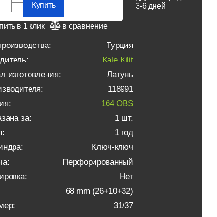
Купить
3-6 дней
пить в 1 клик
в сравнение
производства:
Турция
дитель:
Kale Kilit
л изготовления:
Латунь
изводителя:
118991
ия:
164 OBS
зана за:
1 шт.
я:
1 год
индра:
Ключ-ключ
ча:
Перфорированный
ировка:
Нет
68 mm (26+10+32)
мер:
31/37