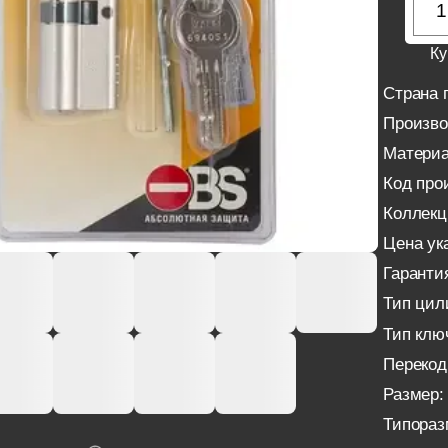
Ку
Страна 
Произво
Материа
Код про
Коллекц
Цена ука
Гаранти
Тип цил
Тип клю
Перекод
Размер:
Типораз