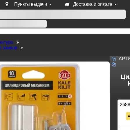
Пункты выдачи
Доставка и оплата
уб продукции Venezia, Fratelli, Tupai, Extreza, Melodia, Forme
нитура
я замков
АРТ
Ци
268
А