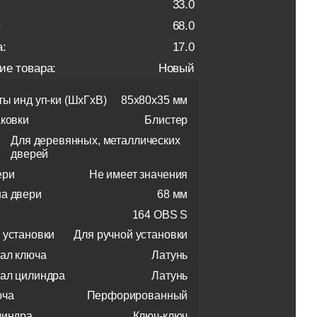
33.0
:
68.0
:
17.0
ие товара:
Новый
ты инд уп-ки (ШхГхВ)
85x80x35 мм
аковки
Блистер
Для деревянных, металлических
дверей
ери
Не имеет значения
а двери
68 мм
164 OBS S
 установки
Для ручной установки
ал ключа
Латунь
ал цилиндра
Латунь
юча
Перфорированный
линдра
Ключ-ключ