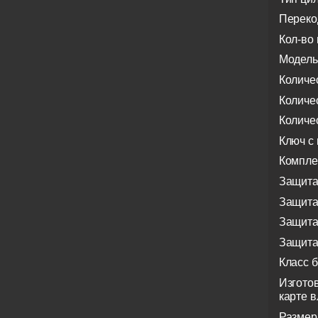
Переко
Кол-во 
Модель
Количе
Количе
Количе
Ключ с
Компле
Защита
Защита
Защита
Защита
Класс 
Изгото
карте 
Размер