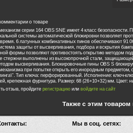
комментарии о товаре
еханизм серии 164 OBS SNE имеет 4 класс безопасности. 
кальной системы автоматической блокировки позволяет про
время. 6 латунных комбинативных пинов обеспечивают 91 0
истема защиты от высверливания, подбора и вскрытия бамп
ной формы позволяют противостоять открытию методом под
е стержни выполнены из высокопрочной стали, защищающе
тодом высверливания. Блокировочные пины OBS S блокиру
механизма при попытке открыть его инородным предметом, 
пинга\". Тип ключа: перфорированный. Исполнение: ключ-клю
й, крепежная фурнитура. Размер: 68 (26+10+32) мм. Цвет: н
ть отзыв, пройдите
регистрацию
или
войдите на сайт
Также с этим товаром
Контакты:
Мы в соц. сетях: