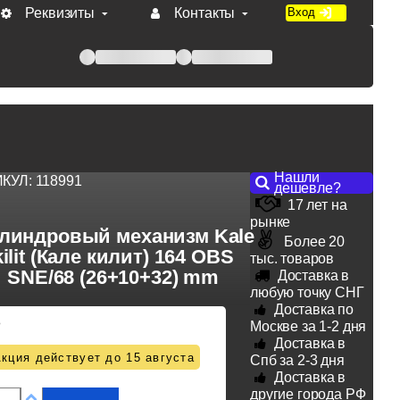
Реквизиты
Контакты
Вход
 при оплате по счету.
Нашли
ИКУЛ:
118991
дешевле?
17 лет на
рынке
линдровый механизм Kale
Более 20
kilit (Кале килит) 164 OBS
тыс. товаров
SNE/68 (26+10+32) mm
Доставка в
любую точку СНГ
Доставка по
8
Москве за 1-2 дня
Доставка в
кция действует до 15 августа
Спб за 2-3 дня
Доставка в
другие города РФ