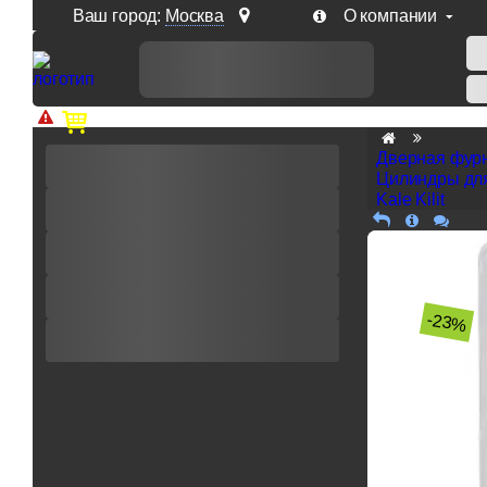
Ваш город:
Москва
О компании
Доп. скидка от цен на сайте 7% при заказе от 50 тыс. р
Дверная фур
Цилиндры дл
Kale Kilit
-23%