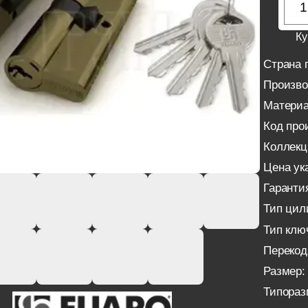
Ку
Страна 
Произво
Материа
Код про
Коллекц
Цена ука
Гаранти
Тип цил
Тип клю
Перекод
Размер:
Типораз