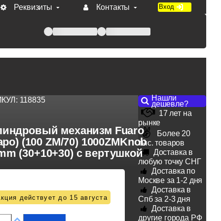
Реквизиты
Контакты
Вход
 при оплате по счету.
Нашли
ИКУЛ:
118835
дешевле?
17 лет на
рынке
индровый механизм Fuaro
Более 20
аро) (100 ZM/70) 1000ZMKnob
тыс. товаров
mm (30+10+30) с вертушкой
Доставка в
любую точку СНГ
Доставка по
Москве за 1-2 дня
Доставка в
кция действует до 15 августа
Спб за 2-3 дня
Доставка в
другие города РФ