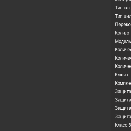
Тип кл
Тип ци
Переко
Кол-во 
Модель
Количе
Количе
Количе
Ключ с
Компле
Защита
Защита
Защита
Защита
Класс 