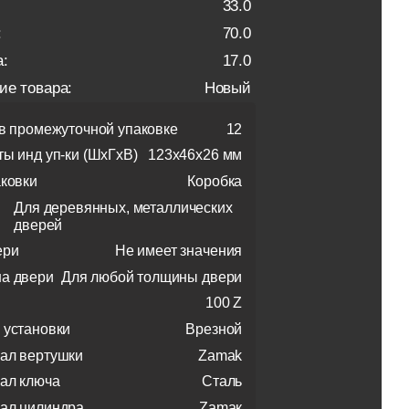
33.0
:
70.0
:
17.0
ие товара:
Новый
 в промежуточной упаковке
12
ты инд уп-ки (ШхГхВ)
123x46x26 мм
аковки
Коробка
Для деревянных, металлических
дверей
ери
Не имеет значения
а двери
Для любой толщины двери
100 Z
 установки
Врезной
ал вертушки
Zamak
ал ключа
Сталь
ал цилиндра
Zamaк