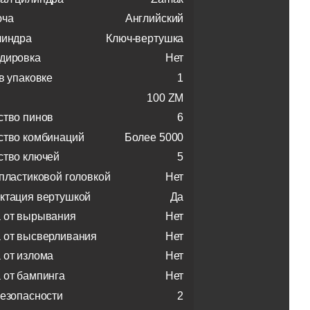
юча
Английский
линдра
Ключ-вертушка
дировка
Нет
в упаковке
1
100 ZM
ство пинов
6
ство комбинаций
Более 5000
ство ключей
5
 пластиковой головкой
Нет
ктация вертушкой
Да
 от вырывания
Нет
 от высверливания
Нет
 от излома
Нет
 от бампинга
Нет
безопасности
2