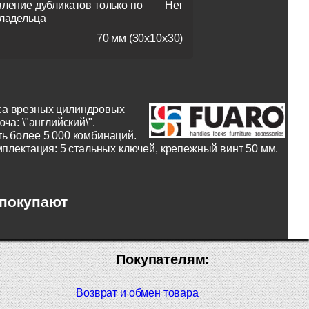
вление дубликатов только по
Нет
владельца
70 мм (30x10x30)
уса врезных цилиндровых
а: \"английский\".
ь более 5 000 комбинаций.
мплектация: 5 стальных ключей, крепежный винт 50 мм.
 покупают
Покупателям:
Возврат и обмен товара