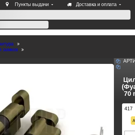
Пункты выдачи
Доставка и оплата
уб продукции Venezia, Fratelli, Tupai, Extreza, Melodia, Forme
нитура
я замков
АРТ
Цил
(Фу
70 
417
А