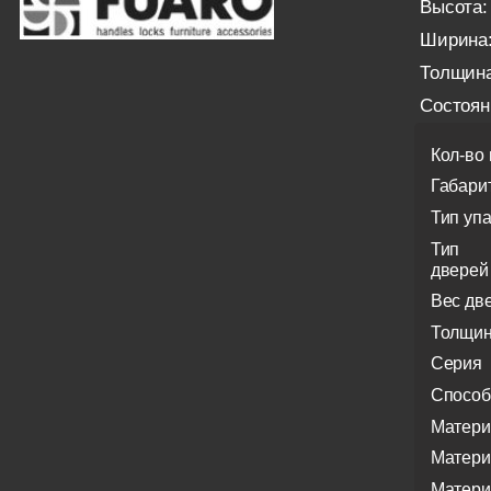
Высота:
Ширина
Толщина
Состоян
Кол-во
Габари
Тип уп
Тип
дверей
Вес дв
Толщин
Серия
Способ
Матери
Матери
Матери