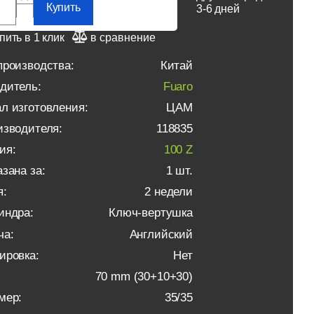
Купить
3-6 дней
пить в 1 клик
в сравнение
производства:
Китай
дитель:
Fuaro
л изготовления:
ЦАМ
изводителя:
118835
ия:
100 Z
зана за:
1 шт.
я:
2 недели
индра:
Ключ-вертушка
ча:
Английский
ировка:
Нет
70 mm (30+10+30)
мер:
35/35