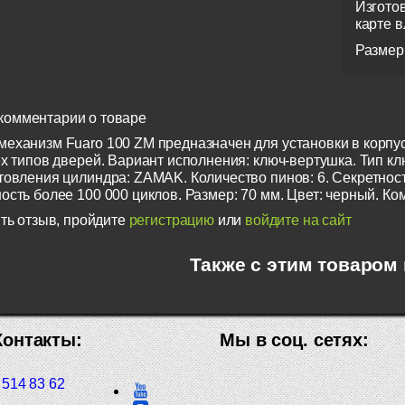
Изгото
карте 
Размер
комментарии о товаре
еханизм Fuaro 100 ZM предназначен для установки в корп
х типов дверей. Вариант исполнения: ключ-вертушка. Тип ключ
товления цилиндра: ZAMAK. Количество пинов: 6. Секретност
сть более 100 000 циклов. Размер: 70 мм. Цвет: черный. Ко
ть отзыв, пройдите
регистрацию
или
войдите на сайт
Также с этим товаром
Контакты:
Мы в соц. сетях:
 514 83 62