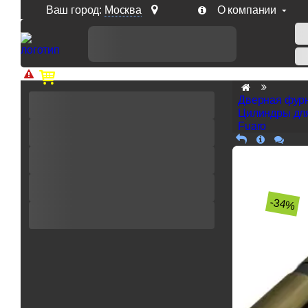
Ваш город:
Москва
О компании
Доп. скидка от цен на сайте 7% при заказе от 50 тыс. р
Дверная фур
Цилиндры дл
Fuaro
-34%